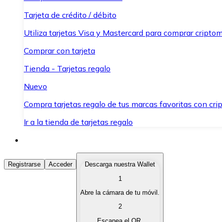
Tarjeta de crédito / débito
Utiliza tarjetas Visa y Mastercard para comprar criptom
Comprar con tarjeta
Tienda - Tarjetas regalo
Nuevo
Compra tarjetas regalo de tus marcas favoritas con cr
Ir a la tienda de tarjetas regalo
Comprar Criptomonedas
Registrarse
Acceder
Descarga nuestra Wallet
1
Compra criptomonedas con diferentes métodos de pag
Abre la cámara de tu móvil.
Vender Criptomonedas
2
Vende tus criptomonedas de forma rápida y segura.
Escanea el QR.