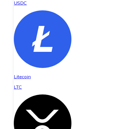
USDC
Litecoin
LTC