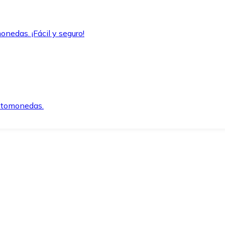
onedas. ¡Fácil y seguro!
iptomonedas.
o.