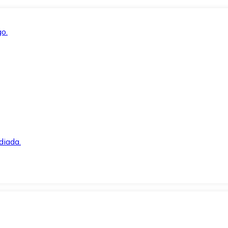
o.
diada.