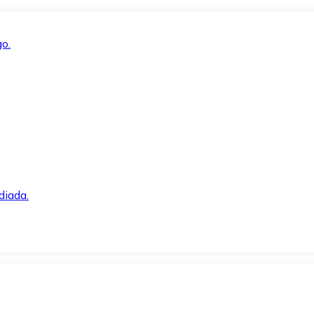
o.
diada.