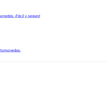
onedas. ¡Fácil y seguro!
iptomonedas.
o.