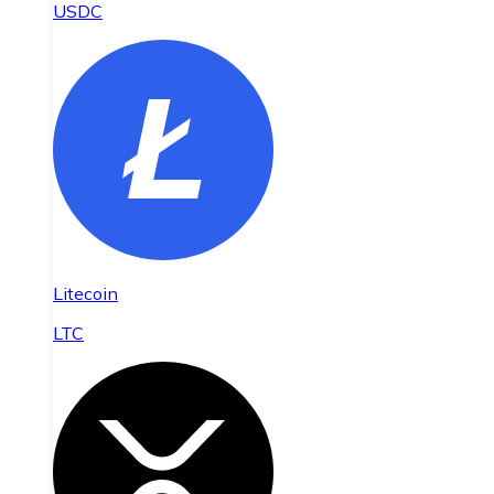
USDC
Litecoin
LTC