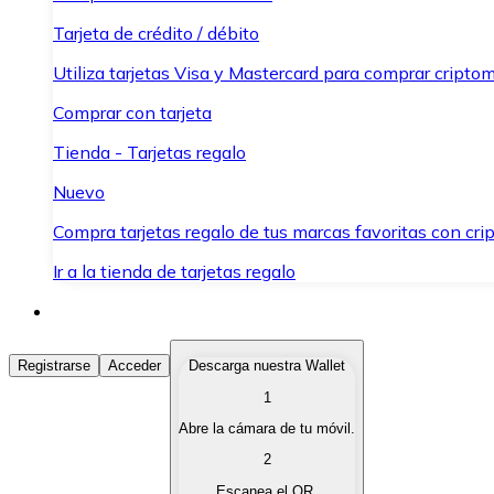
Tarjeta de crédito / débito
Utiliza tarjetas Visa y Mastercard para comprar criptom
Comprar con tarjeta
Tienda - Tarjetas regalo
Nuevo
Compra tarjetas regalo de tus marcas favoritas con cr
Ir a la tienda de tarjetas regalo
Comprar Criptomonedas
Registrarse
Acceder
Descarga nuestra Wallet
1
Compra criptomonedas con diferentes métodos de pag
Abre la cámara de tu móvil.
Vender Criptomonedas
2
Vende tus criptomonedas de forma rápida y segura.
Escanea el QR.