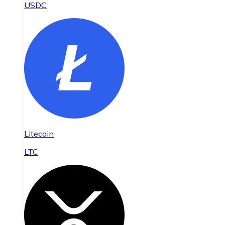
USDC
Litecoin
LTC