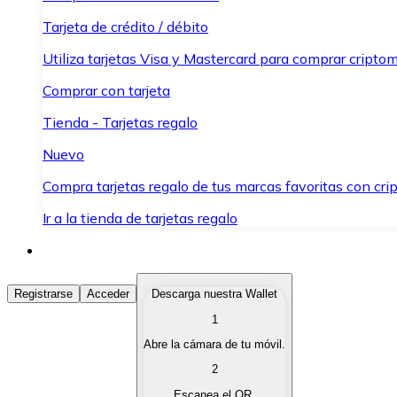
Tarjeta de crédito / débito
Utiliza tarjetas Visa y Mastercard para comprar criptom
Comprar con tarjeta
Tienda - Tarjetas regalo
Nuevo
Compra tarjetas regalo de tus marcas favoritas con cr
Ir a la tienda de tarjetas regalo
Comprar Criptomonedas
Registrarse
Acceder
Descarga nuestra Wallet
1
Compra criptomonedas con diferentes métodos de pag
Abre la cámara de tu móvil.
Vender Criptomonedas
2
Vende tus criptomonedas de forma rápida y segura.
Escanea el QR.