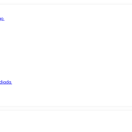
o.
diada.