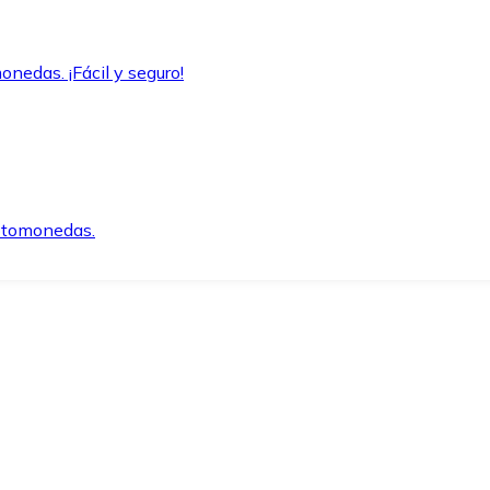
onedas. ¡Fácil y seguro!
iptomonedas.
o.