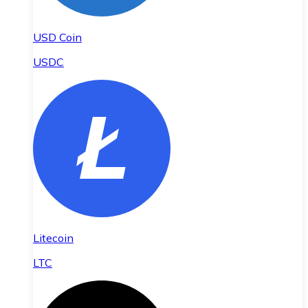
USD Coin
USDC
Litecoin
LTC