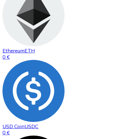
Ethereum
ETH
0 €
USD Coin
USDC
0 €