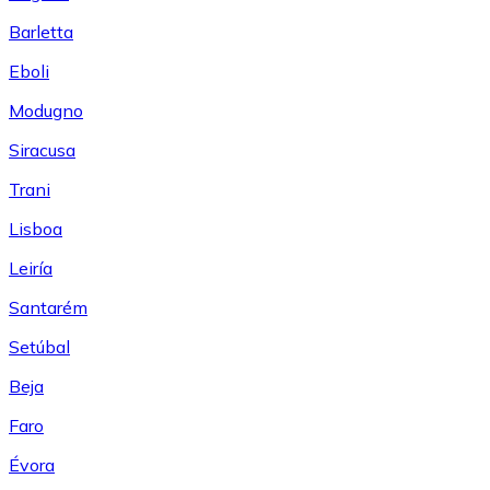
Barletta
Eboli
Modugno
Siracusa
Trani
Lisboa
Leiría
Santarém
Setúbal
Beja
Faro
Évora