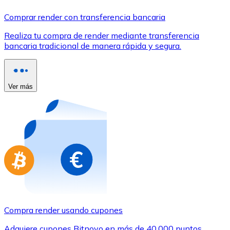
Comprar con Transferencia
Comprar render con transferencia bancaria
Tarjeta de crédito / débito
Realiza tu compra de render mediante transferencia
Utiliza tarjetas Visa y Mastercard para comprar criptom
bancaria tradicional de manera rápida y segura.
Comprar con tarjeta
Tienda - Tarjetas regalo
Ver más
Nuevo
Compra tarjetas regalo de tus marcas favoritas con cr
Ir a la tienda de tarjetas regalo
Compra render usando cupones
Adquiere cupones Bitnovo en más de 40.000 puntos