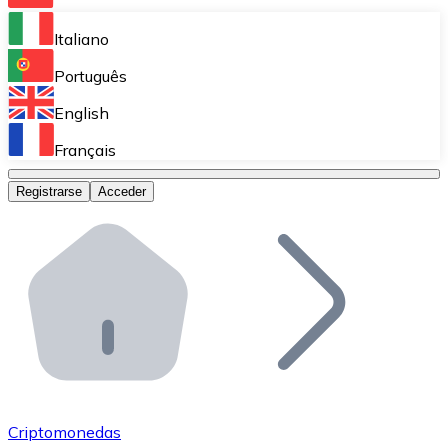
Bitnovo Ramp
Italiano
Integra nuestra solución en tu plataforma.
Português
Bitnovo Giftcards
English
Vende nuestras tarjetas regalo en tu negocio.
Français
Bitnovo OTC
Registrarse
Acceder
Realiza operaciones de gran volumen.
Bitnovo ATM
Integra un ATM Bitnovo en tu negocio y permite que t
Bitnovo API
Integra nuestra API en tu ecosistema.
Conviértete en Distribuidor
Únete a nuestra red de distribuidores.
Criptomonedas