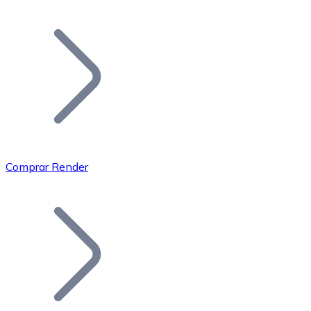
Listar Token
Añade tu proyecto a nuestro ecosistema.
Comprar Render
Bitcoin
BTC