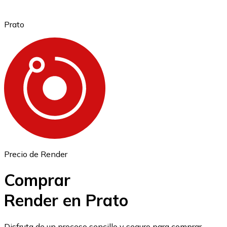
Prato
Ethereum
ETH
Precio de Render
Comprar
Render en Prato
USD Coin
Disfruta de un proceso sencillo y seguro para comprar,