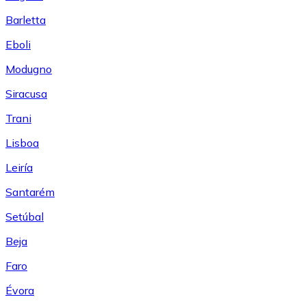
Barletta
Eboli
Modugno
Siracusa
Trani
Lisboa
Leiría
Santarém
Setúbal
Beja
Faro
Évora