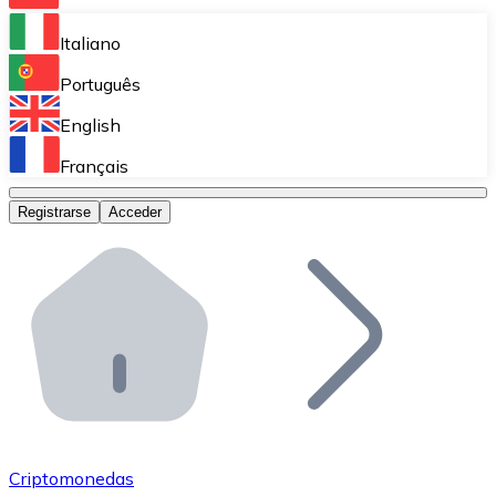
Bitnovo Ramp
Italiano
Integra nuestra solución en tu plataforma.
Português
Bitnovo Giftcards
English
Vende nuestras tarjetas regalo en tu negocio.
Français
Bitnovo OTC
Registrarse
Acceder
Realiza operaciones de gran volumen.
Bitnovo ATM
Integra un ATM Bitnovo en tu negocio y permite que t
Bitnovo API
Integra nuestra API en tu ecosistema.
Conviértete en Distribuidor
Únete a nuestra red de distribuidores.
Criptomonedas