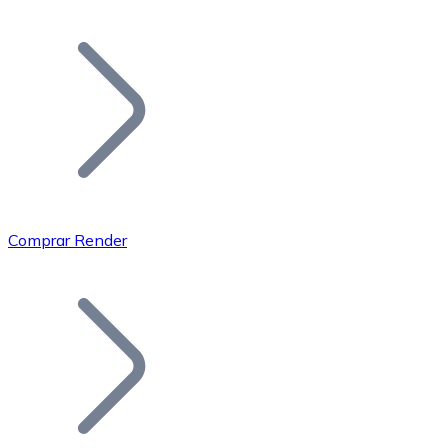
Listar Token
Añade tu proyecto a nuestro ecosistema.
Comprar Render
Bitcoin
BTC