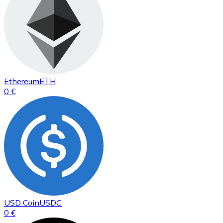
Ethereum
ETH
0 €
USD Coin
USDC
0 €