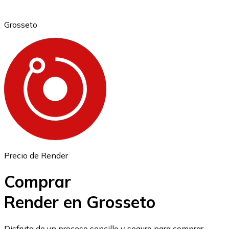
Grosseto
Ethereum
ETH
Precio de Render
Comprar
Render en Grosseto
USD Coin
Disfruta de un proceso sencillo y seguro para comprar,