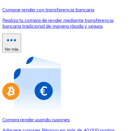
Comprar con Transferencia
Comprar render con transferencia bancaria
Tarjeta de crédito / débito
Realiza tu compra de render mediante transferencia
Utiliza tarjetas Visa y Mastercard para comprar criptom
bancaria tradicional de manera rápida y segura.
Comprar con tarjeta
Tienda - Tarjetas regalo
Ver más
Nuevo
Compra tarjetas regalo de tus marcas favoritas con cr
Ir a la tienda de tarjetas regalo
Compra render usando cupones
Adquiere cupones Bitnovo en más de 40.000 puntos