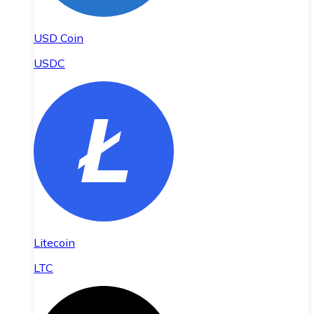
USD Coin
USDC
Litecoin
LTC