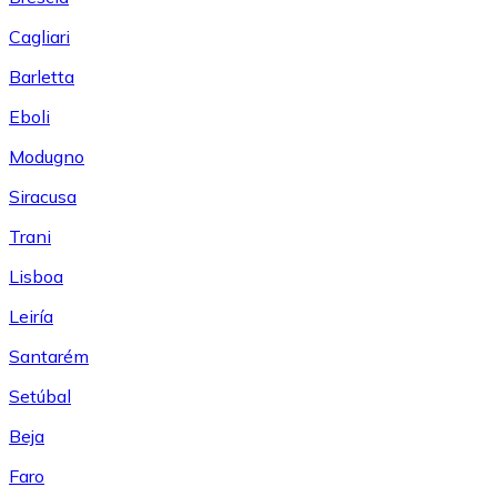
Cagliari
Barletta
Eboli
Modugno
Siracusa
Trani
Lisboa
Leiría
Santarém
Setúbal
Beja
Faro