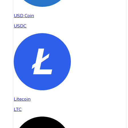
USD Coin
USDC
Litecoin
LTC