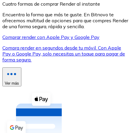
Cuatro formas de comprar Render al instante
Encuentra la forma que más te guste. En Bitnovo te
ofrecemos multitud de opciones para que compres Render
de una forma segura, rápida y sencilla.
Comprar render con Apple Pay y Google Pay
XRP
Compra render en segundos desde tu móvil. Con Apple
XRP
Pay o Google Pay, solo necesitas un toque para pagar de
forma segura.
Ver todo
Efectivo
Ver más
Compra criptomonedas con efectivo en tu tienda más 
Comprar con efectivo
Transferencia SEPA
Añade fondos a tu cuenta Bitnovo o realiza compras di