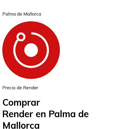
Palma de Mallorca
Ethereum
ETH
Precio de Render
Comprar
Render en Palma de
Mallorca
USD Coin