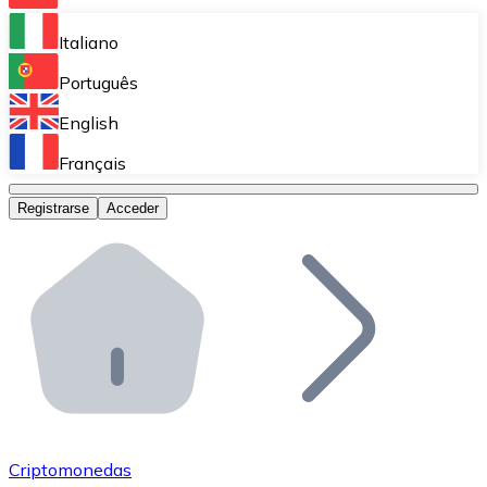
Bitnovo Ramp
Italiano
Integra nuestra solución en tu plataforma.
Português
Bitnovo Giftcards
English
Vende nuestras tarjetas regalo en tu negocio.
Français
Bitnovo OTC
Registrarse
Acceder
Realiza operaciones de gran volumen.
Bitnovo ATM
Integra un ATM Bitnovo en tu negocio y permite que t
Bitnovo API
Integra nuestra API en tu ecosistema.
Conviértete en Distribuidor
Únete a nuestra red de distribuidores.
Criptomonedas