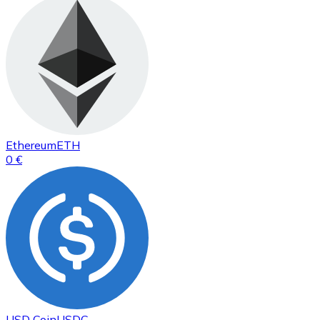
Ethereum
ETH
0 €
USD Coin
USDC