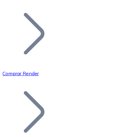
Listar Token
Añade tu proyecto a nuestro ecosistema.
Comprar Render
Bitcoin
BTC