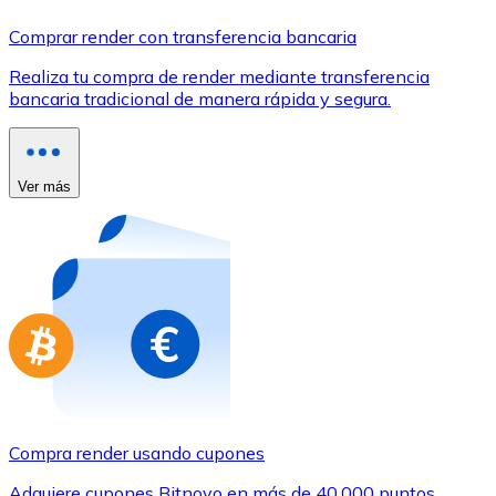
Comprar con Transferencia
Comprar render con transferencia bancaria
Tarjeta de crédito / débito
Realiza tu compra de render mediante transferencia
Utiliza tarjetas Visa y Mastercard para comprar criptom
bancaria tradicional de manera rápida y segura.
Comprar con tarjeta
Tienda - Tarjetas regalo
Ver más
Nuevo
Compra tarjetas regalo de tus marcas favoritas con cr
Ir a la tienda de tarjetas regalo
Compra render usando cupones
Adquiere cupones Bitnovo en más de 40.000 puntos