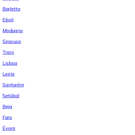
Barletta
Eboli
Modugno
Siracusa
Trani
Lisboa
Leiría
Santarém
Setúbal
Beja
Faro
Évora