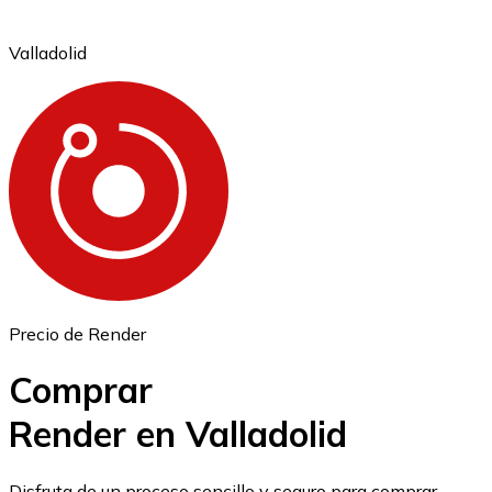
Valladolid
Ethereum
ETH
Precio de Render
Comprar
Render en Valladolid
USD Coin
Disfruta de un proceso sencillo y seguro para comprar,