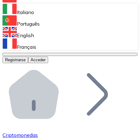
Bitnovo Ramp
Italiano
Integra nuestra solución en tu plataforma.
Português
Bitnovo Giftcards
English
Vende nuestras tarjetas regalo en tu negocio.
Français
Bitnovo OTC
Registrarse
Acceder
Realiza operaciones de gran volumen.
Bitnovo ATM
Integra un ATM Bitnovo en tu negocio y permite que t
Bitnovo API
Integra nuestra API en tu ecosistema.
Conviértete en Distribuidor
Únete a nuestra red de distribuidores.
Criptomonedas