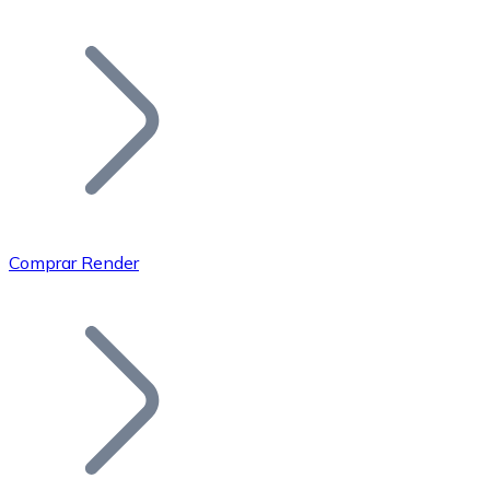
Listar Token
Añade tu proyecto a nuestro ecosistema.
Comprar Render
Bitcoin
BTC