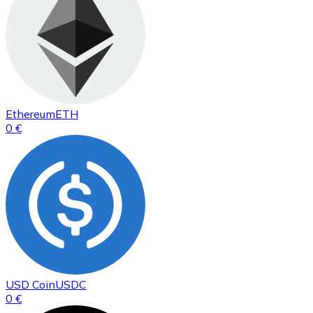
Ethereum
ETH
0 €
USD Coin
USDC
0 €