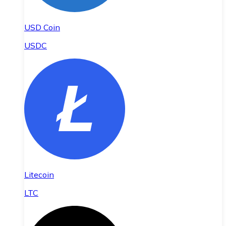
USD Coin
USDC
Litecoin
LTC