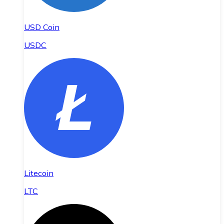
USD Coin
USDC
Litecoin
LTC