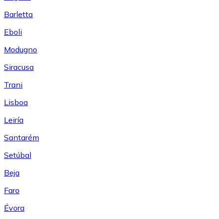
Barletta
Eboli
Modugno
Siracusa
Trani
Lisboa
Leiría
Santarém
Setúbal
Beja
Faro
Évora