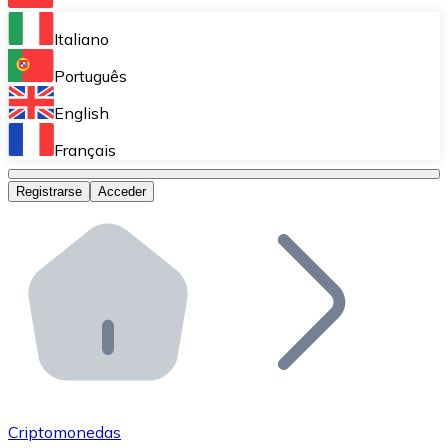
Bitnovo Ramp
Italiano
Integra nuestra solución en tu plataforma.
Português
Bitnovo Giftcards
English
Vende nuestras tarjetas regalo en tu negocio.
Français
Bitnovo OTC
Registrarse
Acceder
Realiza operaciones de gran volumen.
Bitnovo ATM
Integra un ATM Bitnovo en tu negocio y permite que t
Bitnovo API
Integra nuestra API en tu ecosistema.
Conviértete en Distribuidor
Únete a nuestra red de distribuidores.
Criptomonedas