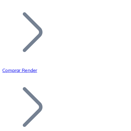
Listar Token
Añade tu proyecto a nuestro ecosistema.
Comprar Render
Bitcoin
BTC