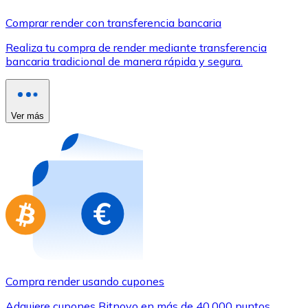
Comprar con Transferencia
Comprar render con transferencia bancaria
Tarjeta de crédito / débito
Realiza tu compra de render mediante transferencia
Utiliza tarjetas Visa y Mastercard para comprar criptom
bancaria tradicional de manera rápida y segura.
Comprar con tarjeta
Tienda - Tarjetas regalo
Ver más
Nuevo
Compra tarjetas regalo de tus marcas favoritas con cr
Ir a la tienda de tarjetas regalo
Compra render usando cupones
Adquiere cupones Bitnovo en más de 40.000 puntos