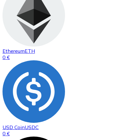
Ethereum
ETH
0 €
USD Coin
USDC
0 €