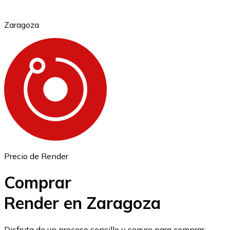
Zaragoza
Ethereum
ETH
Precio de Render
Comprar
Render en Zaragoza
USD Coin
Disfruta de un proceso sencillo y seguro para comprar,