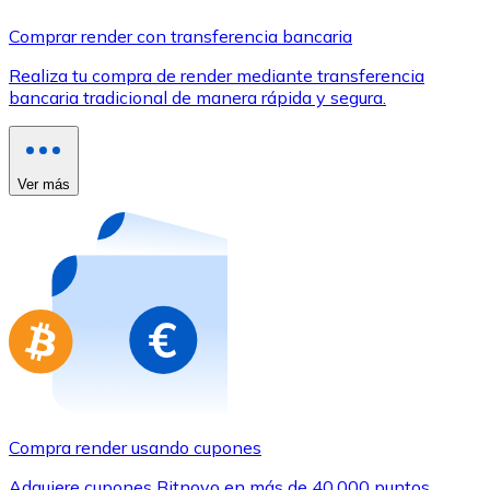
Comprar con Transferencia
Comprar render con transferencia bancaria
Tarjeta de crédito / débito
Realiza tu compra de render mediante transferencia
Utiliza tarjetas Visa y Mastercard para comprar criptom
bancaria tradicional de manera rápida y segura.
Comprar con tarjeta
Tienda - Tarjetas regalo
Ver más
Nuevo
Compra tarjetas regalo de tus marcas favoritas con cr
Ir a la tienda de tarjetas regalo
Compra render usando cupones
Adquiere cupones Bitnovo en más de 40.000 puntos