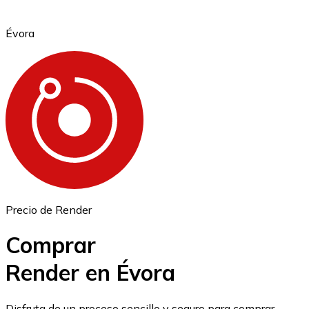
Évora
Ethereum
ETH
Precio de Render
Comprar
Render en Évora
USD Coin
Disfruta de un proceso sencillo y seguro para comprar,