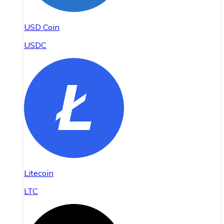
USD Coin
USDC
Litecoin
LTC