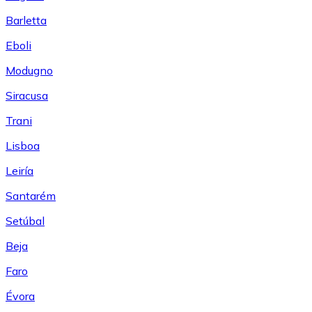
Barletta
Eboli
Modugno
Siracusa
Trani
Lisboa
Leiría
Santarém
Setúbal
Beja
Faro
Évora