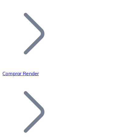
Listar Token
Añade tu proyecto a nuestro ecosistema.
Comprar Render
Bitcoin
BTC