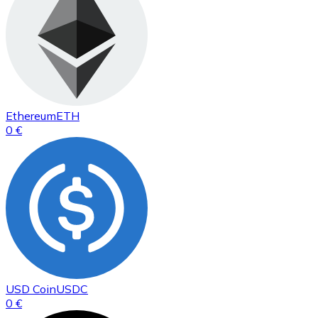
Ethereum
ETH
0 €
USD Coin
USDC
0 €