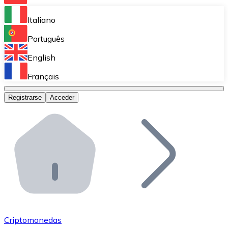
Bitnovo Ramp
Italiano
Integra nuestra solución en tu plataforma.
Português
Bitnovo Giftcards
English
Vende nuestras tarjetas regalo en tu negocio.
Français
Bitnovo OTC
Registrarse
Acceder
Realiza operaciones de gran volumen.
Bitnovo ATM
Integra un ATM Bitnovo en tu negocio y permite que t
Bitnovo API
Integra nuestra API en tu ecosistema.
Conviértete en Distribuidor
Únete a nuestra red de distribuidores.
Criptomonedas