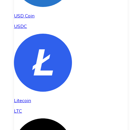
USD Coin
USDC
Litecoin
LTC