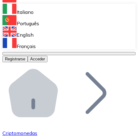
Bitnovo Ramp
Italiano
Integra nuestra solución en tu plataforma.
Português
Bitnovo Giftcards
English
Vende nuestras tarjetas regalo en tu negocio.
Français
Bitnovo OTC
Registrarse
Acceder
Realiza operaciones de gran volumen.
Bitnovo ATM
Integra un ATM Bitnovo en tu negocio y permite que t
Bitnovo API
Integra nuestra API en tu ecosistema.
Conviértete en Distribuidor
Únete a nuestra red de distribuidores.
Criptomonedas