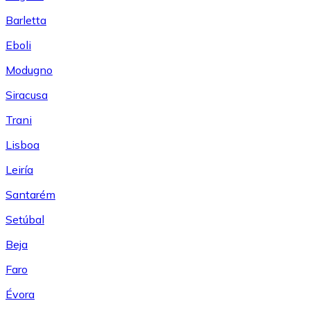
Barletta
Eboli
Modugno
Siracusa
Trani
Lisboa
Leiría
Santarém
Setúbal
Beja
Faro
Évora