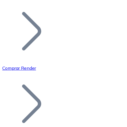
Listar Token
Añade tu proyecto a nuestro ecosistema.
Comprar Render
Bitcoin
BTC