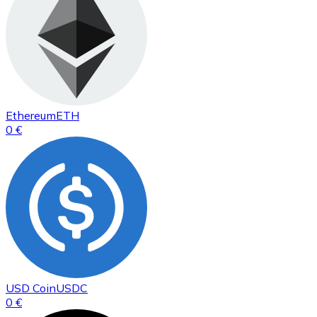
Ethereum
ETH
0 €
USD Coin
USDC
0 €