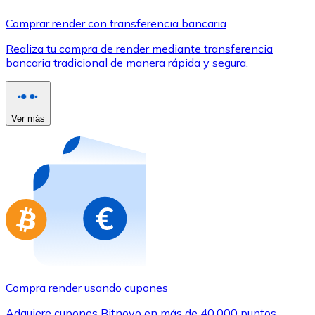
Comprar con Transferencia
Comprar render con transferencia bancaria
Tarjeta de crédito / débito
Realiza tu compra de render mediante transferencia
Utiliza tarjetas Visa y Mastercard para comprar criptom
bancaria tradicional de manera rápida y segura.
Comprar con tarjeta
Tienda - Tarjetas regalo
Ver más
Nuevo
Compra tarjetas regalo de tus marcas favoritas con cr
Ir a la tienda de tarjetas regalo
Compra render usando cupones
Adquiere cupones Bitnovo en más de 40.000 puntos