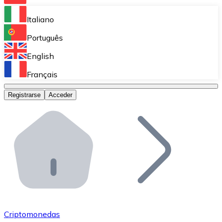
Bitnovo Ramp
Italiano
Integra nuestra solución en tu plataforma.
Português
Bitnovo Giftcards
English
Vende nuestras tarjetas regalo en tu negocio.
Français
Bitnovo OTC
Registrarse
Acceder
Realiza operaciones de gran volumen.
Bitnovo ATM
Integra un ATM Bitnovo en tu negocio y permite que t
Bitnovo API
Integra nuestra API en tu ecosistema.
Conviértete en Distribuidor
Únete a nuestra red de distribuidores.
Criptomonedas