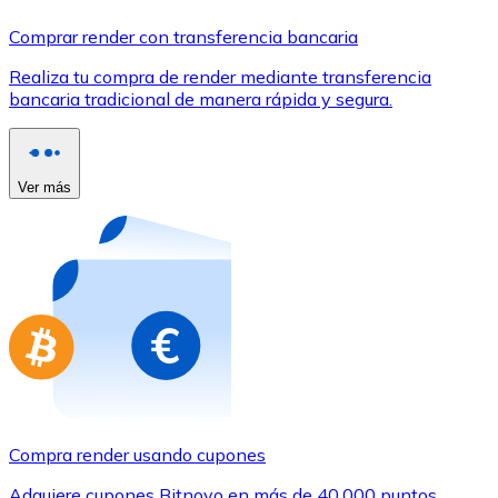
Comprar con Transferencia
Comprar render con transferencia bancaria
Tarjeta de crédito / débito
Realiza tu compra de render mediante transferencia
Utiliza tarjetas Visa y Mastercard para comprar criptom
bancaria tradicional de manera rápida y segura.
Comprar con tarjeta
Tienda - Tarjetas regalo
Ver más
Nuevo
Compra tarjetas regalo de tus marcas favoritas con cr
Ir a la tienda de tarjetas regalo
Compra render usando cupones
Adquiere cupones Bitnovo en más de 40.000 puntos