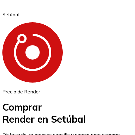
Setúbal
Ethereum
ETH
Precio de Render
Comprar
Render en Setúbal
USD Coin
Disfruta de un proceso sencillo y seguro para comprar,