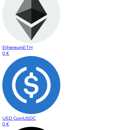
Ethereum
ETH
0 €
USD Coin
USDC
0 €