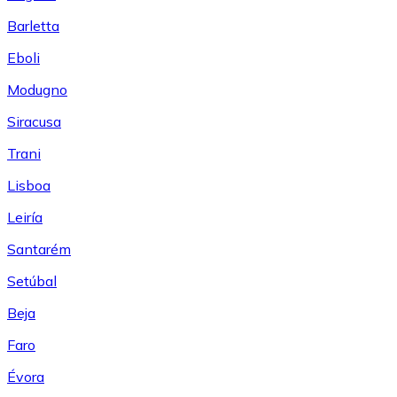
Barletta
Eboli
Modugno
Siracusa
Trani
Lisboa
Leiría
Santarém
Setúbal
Beja
Faro
Évora