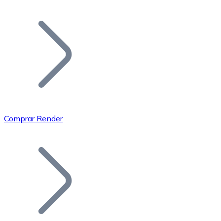
Listar Token
Añade tu proyecto a nuestro ecosistema.
Comprar Render
Bitcoin
BTC