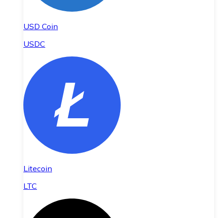
USD Coin
USDC
Litecoin
LTC