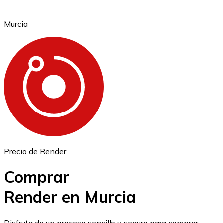
Murcia
Ethereum
ETH
Precio de Render
Comprar
Render en Murcia
USD Coin
Disfruta de un proceso sencillo y seguro para comprar,