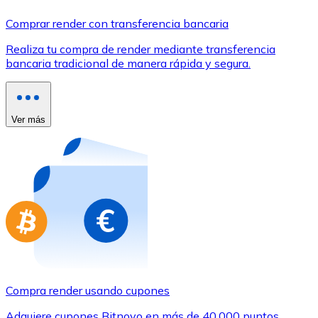
Comprar con Transferencia
Comprar render con transferencia bancaria
Tarjeta de crédito / débito
Realiza tu compra de render mediante transferencia
Utiliza tarjetas Visa y Mastercard para comprar criptom
bancaria tradicional de manera rápida y segura.
Comprar con tarjeta
Tienda - Tarjetas regalo
Ver más
Nuevo
Compra tarjetas regalo de tus marcas favoritas con cr
Ir a la tienda de tarjetas regalo
Compra render usando cupones
Adquiere cupones Bitnovo en más de 40.000 puntos