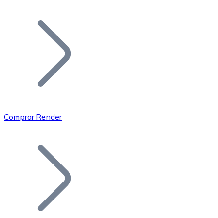
Listar Token
Añade tu proyecto a nuestro ecosistema.
Comprar Render
Bitcoin
BTC