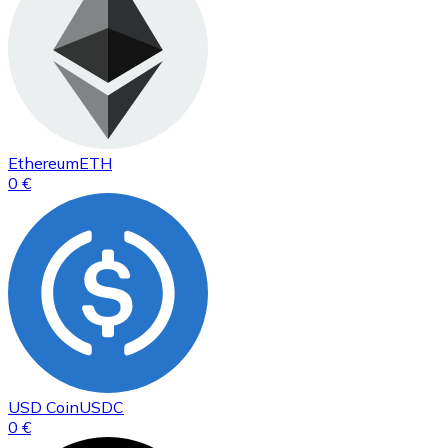
Ethereum
ETH
0 €
USD Coin
USDC
0 €