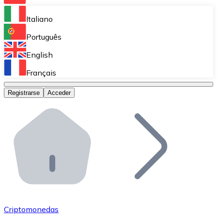
Bitnovo Ramp
Italiano
Integra nuestra solución en tu plataforma.
Português
Bitnovo Giftcards
English
Vende nuestras tarjetas regalo en tu negocio.
Français
Bitnovo OTC
Registrarse
Acceder
Realiza operaciones de gran volumen.
Bitnovo ATM
Integra un ATM Bitnovo en tu negocio y permite que t
Bitnovo API
Integra nuestra API en tu ecosistema.
Conviértete en Distribuidor
Únete a nuestra red de distribuidores.
Criptomonedas