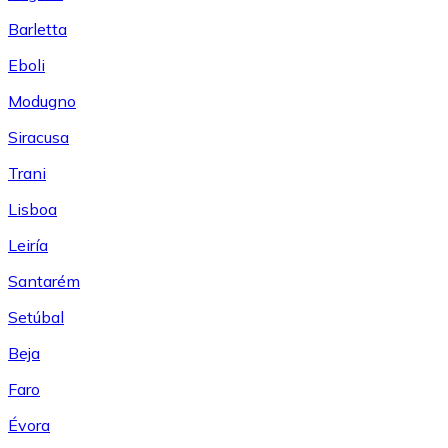
Barletta
Eboli
Modugno
Siracusa
Trani
Lisboa
Leiría
Santarém
Setúbal
Beja
Faro
Évora