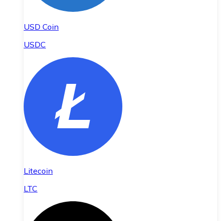
USD Coin
USDC
Litecoin
LTC