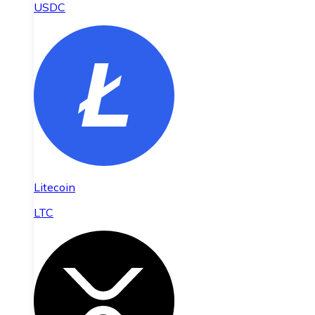
USDC
Litecoin
LTC