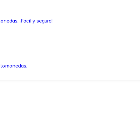
onedas. ¡Fácil y seguro!
iptomonedas.
o.