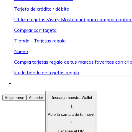
Tarjeta de crédito / débito
Utiliza tarjetas Visa y Mastercard para comprar criptom
Comprar con tarjeta
Tienda - Tarjetas regalo
Nuevo
Compra tarjetas regalo de tus marcas favoritas con cr
Ir a la tienda de tarjetas regalo
Comprar Criptomonedas
Registrarse
Acceder
Descarga nuestra Wallet
1
Compra criptomonedas con diferentes métodos de pag
Abre la cámara de tu móvil.
Vender Criptomonedas
2
Vende tus criptomonedas de forma rápida y segura.
Escanea el QR.