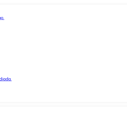
o.
diada.