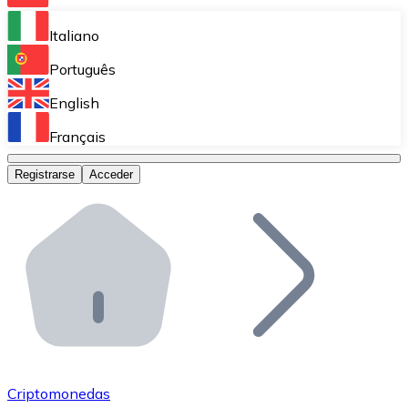
Bitnovo Ramp
Italiano
Integra nuestra solución en tu plataforma.
Português
Bitnovo Giftcards
English
Vende nuestras tarjetas regalo en tu negocio.
Français
Bitnovo OTC
Registrarse
Acceder
Realiza operaciones de gran volumen.
Bitnovo ATM
Integra un ATM Bitnovo en tu negocio y permite que t
Bitnovo API
Integra nuestra API en tu ecosistema.
Conviértete en Distribuidor
Únete a nuestra red de distribuidores.
Criptomonedas