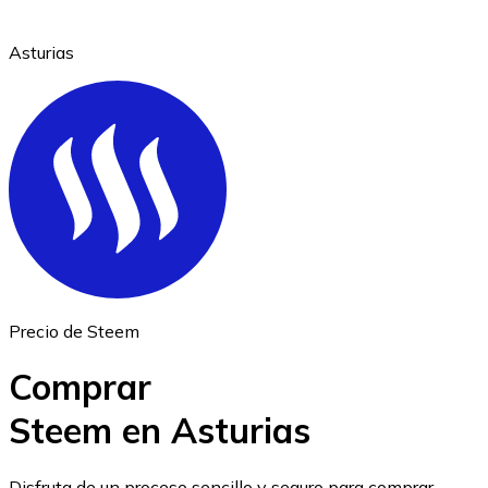
Asturias
Ethereum
ETH
Precio de Steem
Comprar
Steem en Asturias
USD Coin
Disfruta de un proceso sencillo y seguro para comprar,