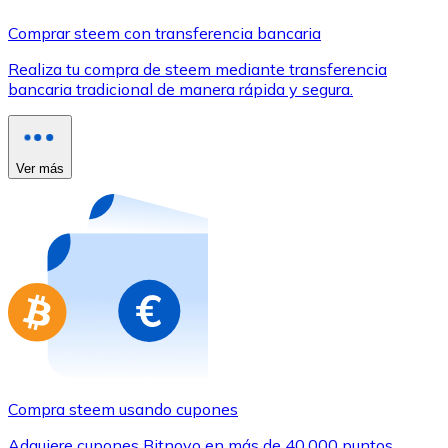
Comprar con Transferencia
Comprar steem con transferencia bancaria
Tarjeta de crédito / débito
Realiza tu compra de steem mediante transferencia
Utiliza tarjetas Visa y Mastercard para comprar criptom
bancaria tradicional de manera rápida y segura.
Comprar con tarjeta
Tienda - Tarjetas regalo
Ver más
Nuevo
Compra tarjetas regalo de tus marcas favoritas con cr
Ir a la tienda de tarjetas regalo
Compra steem usando cupones
Adquiere cupones Bitnovo en más de 40.000 puntos