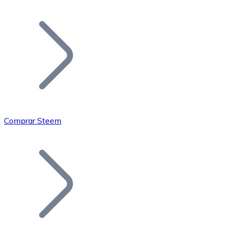
Listar Token
Añade tu proyecto a nuestro ecosistema.
Comprar Steem
Bitcoin
BTC