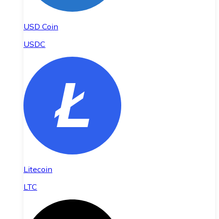
USD Coin
USDC
Litecoin
LTC