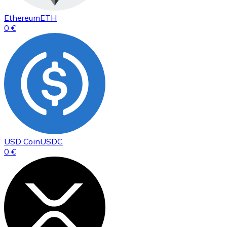
Ethereum
ETH
0 €
USD Coin
USDC
0 €