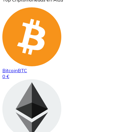
Bitcoin
BTC
0 €