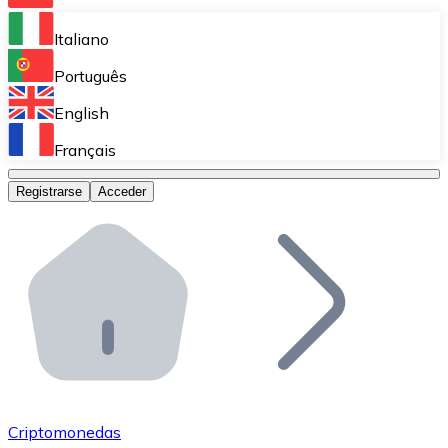
Bitnovo Ramp
Italiano
Integra nuestra solución en tu plataforma.
Português
Bitnovo Giftcards
English
Vende nuestras tarjetas regalo en tu negocio.
Français
Bitnovo OTC
Registrarse
Acceder
Realiza operaciones de gran volumen.
Bitnovo ATM
Integra un ATM Bitnovo en tu negocio y permite que t
Bitnovo API
Integra nuestra API en tu ecosistema.
Conviértete en Distribuidor
Únete a nuestra red de distribuidores.
Criptomonedas