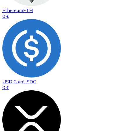
Ethereum
ETH
0 €
USD Coin
USDC
0 €