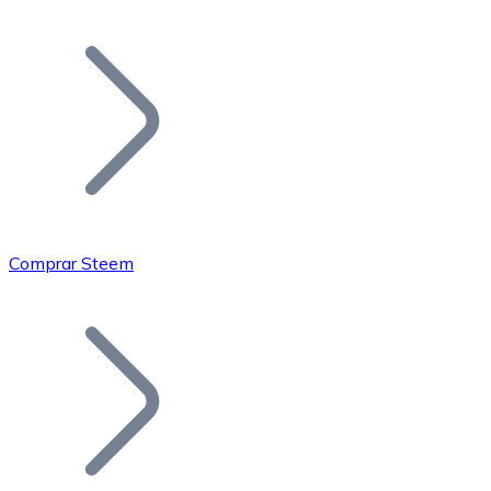
Listar Token
Añade tu proyecto a nuestro ecosistema.
Comprar Steem
Bitcoin
BTC