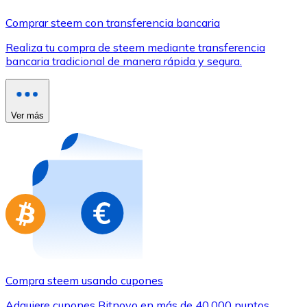
Comprar con Transferencia
Comprar steem con transferencia bancaria
Tarjeta de crédito / débito
Realiza tu compra de steem mediante transferencia
Utiliza tarjetas Visa y Mastercard para comprar criptom
bancaria tradicional de manera rápida y segura.
Comprar con tarjeta
Tienda - Tarjetas regalo
Ver más
Nuevo
Compra tarjetas regalo de tus marcas favoritas con cr
Ir a la tienda de tarjetas regalo
Compra steem usando cupones
Adquiere cupones Bitnovo en más de 40.000 puntos