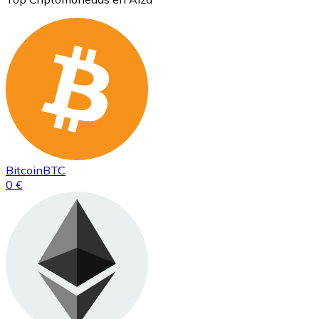
Bitcoin
BTC
0 €