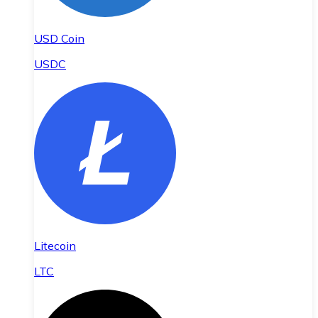
USD Coin
USDC
Litecoin
LTC