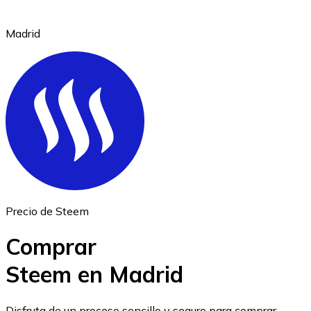
Madrid
Ethereum
ETH
Precio de Steem
Comprar
Steem en Madrid
USD Coin
Disfruta de un proceso sencillo y seguro para comprar,