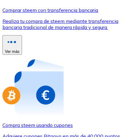
Comprar con Transferencia
Comprar steem con transferencia bancaria
Tarjeta de crédito / débito
Realiza tu compra de steem mediante transferencia
Utiliza tarjetas Visa y Mastercard para comprar criptom
bancaria tradicional de manera rápida y segura.
Comprar con tarjeta
Tienda - Tarjetas regalo
Ver más
Nuevo
Compra tarjetas regalo de tus marcas favoritas con cr
Ir a la tienda de tarjetas regalo
Compra steem usando cupones
Adquiere cupones Bitnovo en más de 40.000 puntos