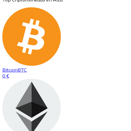
Bitcoin
BTC
0 €