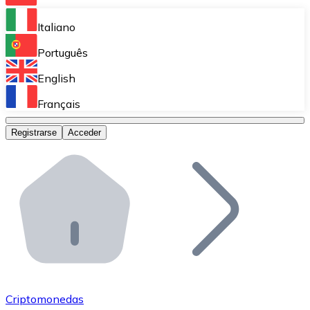
Bitnovo Ramp
Italiano
Integra nuestra solución en tu plataforma.
Português
Bitnovo Giftcards
English
Vende nuestras tarjetas regalo en tu negocio.
Français
Bitnovo OTC
Registrarse
Acceder
Realiza operaciones de gran volumen.
Bitnovo ATM
Integra un ATM Bitnovo en tu negocio y permite que t
Bitnovo API
Integra nuestra API en tu ecosistema.
Conviértete en Distribuidor
Únete a nuestra red de distribuidores.
Criptomonedas