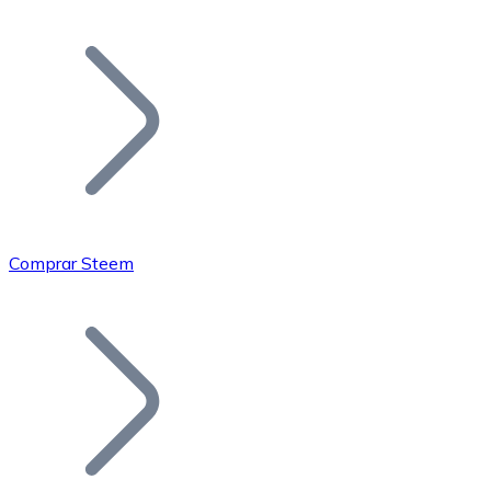
Listar Token
Añade tu proyecto a nuestro ecosistema.
Comprar Steem
Bitcoin
BTC