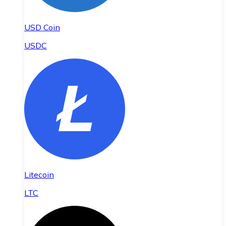
USD Coin
USDC
Litecoin
LTC