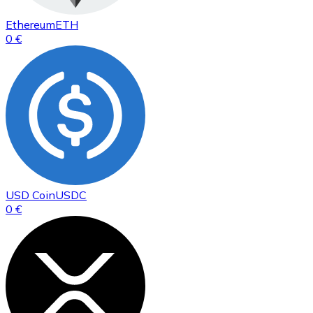
Ethereum
ETH
0 €
USD Coin
USDC
0 €