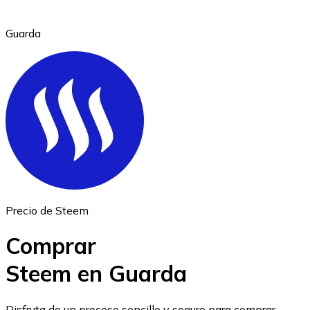
Guarda
Ethereum
ETH
Precio de Steem
Comprar
Steem en Guarda
USD Coin
Disfruta de un proceso sencillo y seguro para comprar,