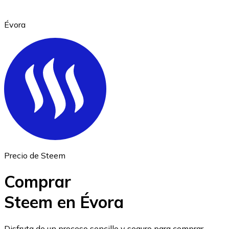
Évora
Ethereum
ETH
Precio de Steem
Comprar
Steem en Évora
USD Coin
Disfruta de un proceso sencillo y seguro para comprar,