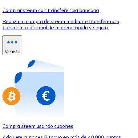
Comprar con Transferencia
Comprar steem con transferencia bancaria
Tarjeta de crédito / débito
Realiza tu compra de steem mediante transferencia
Utiliza tarjetas Visa y Mastercard para comprar criptom
bancaria tradicional de manera rápida y segura.
Comprar con tarjeta
Tienda - Tarjetas regalo
Ver más
Nuevo
Compra tarjetas regalo de tus marcas favoritas con cr
Ir a la tienda de tarjetas regalo
Compra steem usando cupones
Adquiere cupones Bitnovo en más de 40.000 puntos