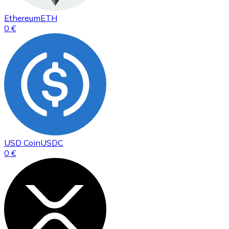
Ethereum
ETH
0 €
USD Coin
USDC
0 €