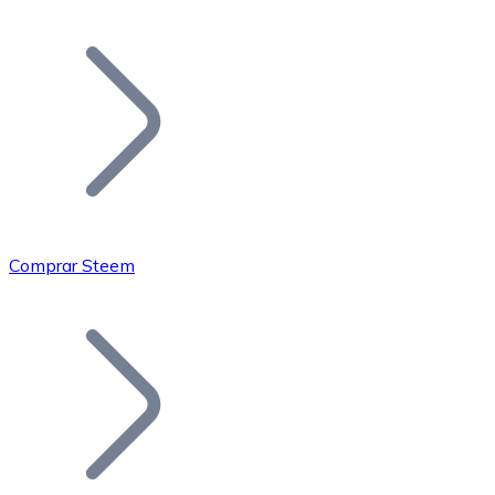
Listar Token
Añade tu proyecto a nuestro ecosistema.
Comprar Steem
Bitcoin
BTC