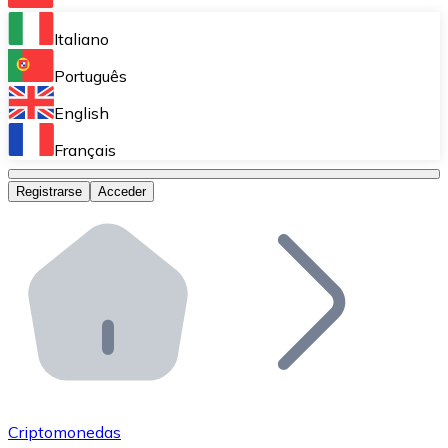
Bitnovo Ramp
Italiano
Integra nuestra solución en tu plataforma.
Português
Bitnovo Giftcards
English
Vende nuestras tarjetas regalo en tu negocio.
Français
Bitnovo OTC
Registrarse
Acceder
Realiza operaciones de gran volumen.
Bitnovo ATM
Integra un ATM Bitnovo en tu negocio y permite que t
Bitnovo API
Integra nuestra API en tu ecosistema.
Conviértete en Distribuidor
Únete a nuestra red de distribuidores.
Criptomonedas