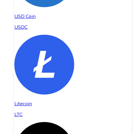
USD Coin
USDC
Litecoin
LTC