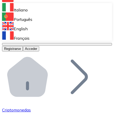
Bitnovo Ramp
Italiano
Integra nuestra solución en tu plataforma.
Português
Bitnovo Giftcards
English
Vende nuestras tarjetas regalo en tu negocio.
Français
Bitnovo OTC
Registrarse
Acceder
Realiza operaciones de gran volumen.
Bitnovo ATM
Integra un ATM Bitnovo en tu negocio y permite que t
Bitnovo API
Integra nuestra API en tu ecosistema.
Conviértete en Distribuidor
Únete a nuestra red de distribuidores.
Criptomonedas