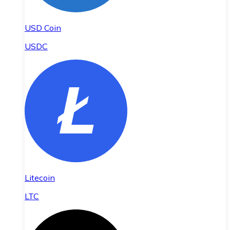
USD Coin
USDC
Litecoin
LTC