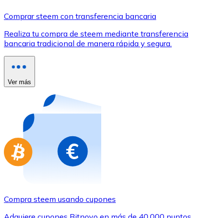
Comprar con Transferencia
Comprar steem con transferencia bancaria
Tarjeta de crédito / débito
Realiza tu compra de steem mediante transferencia
Utiliza tarjetas Visa y Mastercard para comprar criptom
bancaria tradicional de manera rápida y segura.
Comprar con tarjeta
Tienda - Tarjetas regalo
Ver más
Nuevo
Compra tarjetas regalo de tus marcas favoritas con cr
Ir a la tienda de tarjetas regalo
Compra steem usando cupones
Adquiere cupones Bitnovo en más de 40.000 puntos