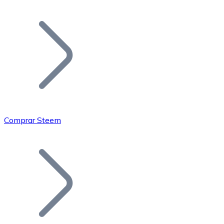
Listar Token
Añade tu proyecto a nuestro ecosistema.
Comprar Steem
Bitcoin
BTC