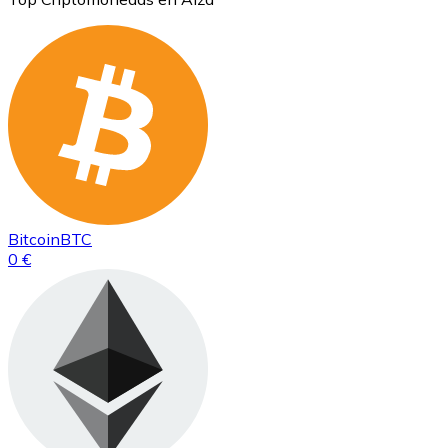
Bitcoin
BTC
0 €