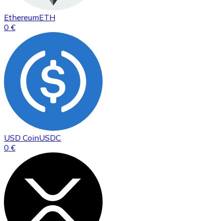
Ethereum
ETH
0 €
USD Coin
USDC
0 €