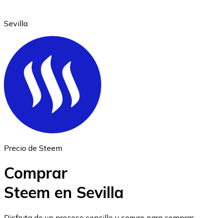
Sevilla
Ethereum
ETH
Precio de Steem
Comprar
Steem en Sevilla
USD Coin
Disfruta de un proceso sencillo y seguro para comprar,