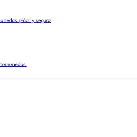
onedas. ¡Fácil y seguro!
iptomonedas.
o.