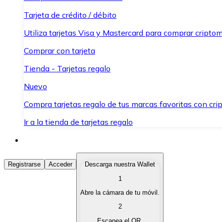
Tarjeta de crédito / débito
Utiliza tarjetas Visa y Mastercard para comprar criptom
Comprar con tarjeta
Tienda - Tarjetas regalo
Nuevo
Compra tarjetas regalo de tus marcas favoritas con cr
Ir a la tienda de tarjetas regalo
Comprar Criptomonedas
Registrarse
Acceder
Descarga nuestra Wallet
1
Compra criptomonedas con diferentes métodos de pag
Abre la cámara de tu móvil.
Vender Criptomonedas
2
Vende tus criptomonedas de forma rápida y segura.
Escanea el QR.