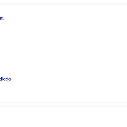
o.
diada.