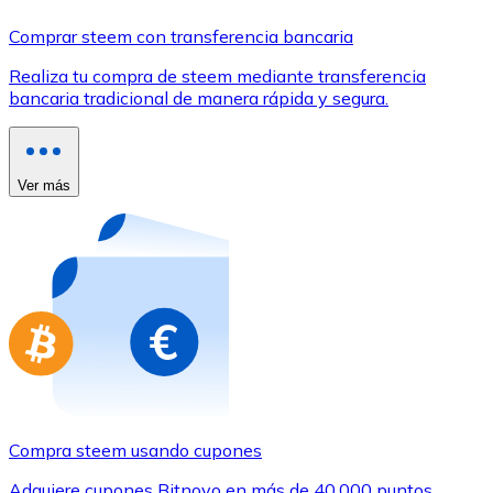
Comprar con Transferencia
Comprar steem con transferencia bancaria
Tarjeta de crédito / débito
Realiza tu compra de steem mediante transferencia
Utiliza tarjetas Visa y Mastercard para comprar criptom
bancaria tradicional de manera rápida y segura.
Comprar con tarjeta
Tienda - Tarjetas regalo
Ver más
Nuevo
Compra tarjetas regalo de tus marcas favoritas con cr
Ir a la tienda de tarjetas regalo
Compra steem usando cupones
Adquiere cupones Bitnovo en más de 40.000 puntos