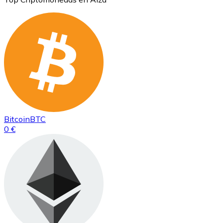
Bitcoin
BTC
0 €