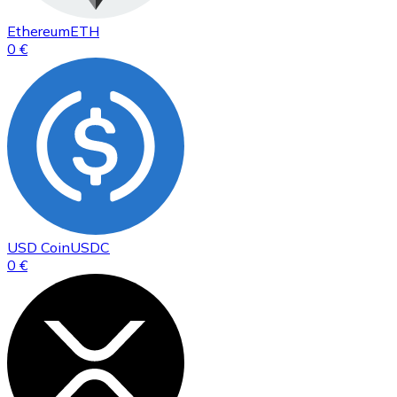
Ethereum
ETH
0 €
USD Coin
USDC
0 €