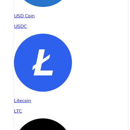
USD Coin
USDC
Litecoin
LTC