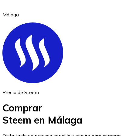
Málaga
Ethereum
ETH
Precio de Steem
Comprar
Steem en Málaga
USD Coin
Disfruta de un proceso sencillo y seguro para comprar,