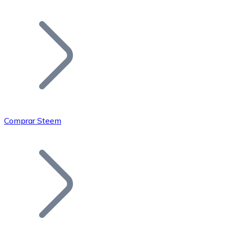
Listar Token
Añade tu proyecto a nuestro ecosistema.
Comprar Steem
Bitcoin
BTC