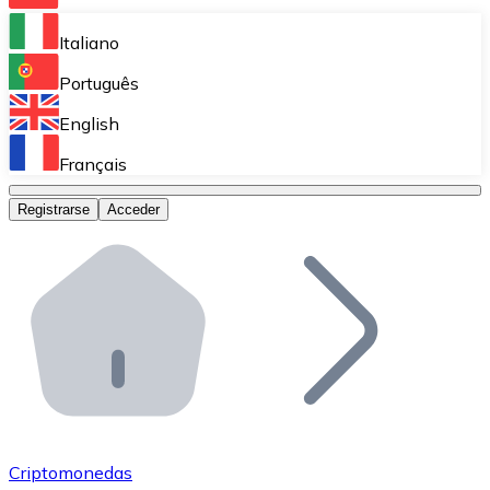
Bitnovo Ramp
Italiano
Integra nuestra solución en tu plataforma.
Português
Bitnovo Giftcards
English
Vende nuestras tarjetas regalo en tu negocio.
Français
Bitnovo OTC
Registrarse
Acceder
Realiza operaciones de gran volumen.
Bitnovo ATM
Integra un ATM Bitnovo en tu negocio y permite que t
Bitnovo API
Integra nuestra API en tu ecosistema.
Conviértete en Distribuidor
Únete a nuestra red de distribuidores.
Criptomonedas