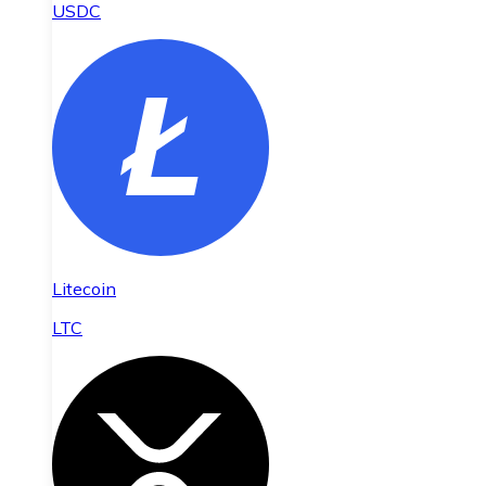
USDC
Litecoin
LTC