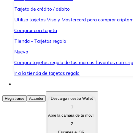
Tarjeta de crédito / débito
Utiliza tarjetas Visa y Mastercard para comprar criptom
Comprar con tarjeta
Tienda - Tarjetas regalo
Nuevo
Compra tarjetas regalo de tus marcas favoritas con cr
Ir a la tienda de tarjetas regalo
Comprar Criptomonedas
Registrarse
Acceder
Descarga nuestra Wallet
1
Compra criptomonedas con diferentes métodos de pag
Abre la cámara de tu móvil.
Vender Criptomonedas
2
Vende tus criptomonedas de forma rápida y segura.
Escanea el QR.