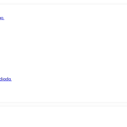
o.
diada.