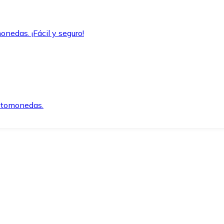
onedas. ¡Fácil y seguro!
iptomonedas.
o.