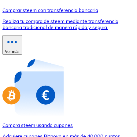
Comprar con Transferencia
Comprar steem con transferencia bancaria
Tarjeta de crédito / débito
Realiza tu compra de steem mediante transferencia
Utiliza tarjetas Visa y Mastercard para comprar criptom
bancaria tradicional de manera rápida y segura.
Comprar con tarjeta
Tienda - Tarjetas regalo
Ver más
Nuevo
Compra tarjetas regalo de tus marcas favoritas con cr
Ir a la tienda de tarjetas regalo
Compra steem usando cupones
Adquiere cupones Bitnovo en más de 40.000 puntos