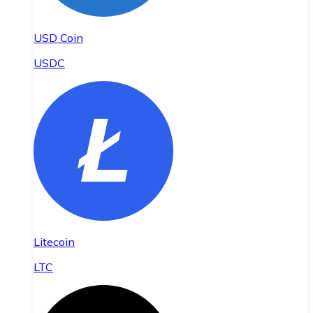
USD Coin
USDC
Litecoin
LTC