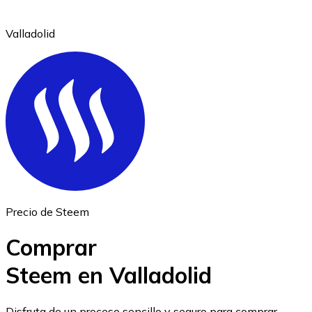
Valladolid
Ethereum
ETH
Precio de Steem
Comprar
Steem en Valladolid
USD Coin
Disfruta de un proceso sencillo y seguro para comprar,