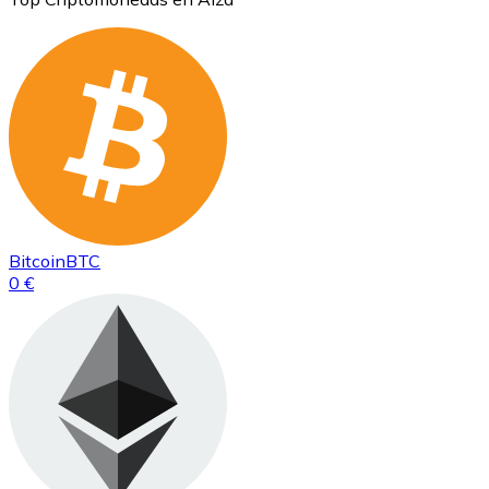
Bitcoin
BTC
0 €