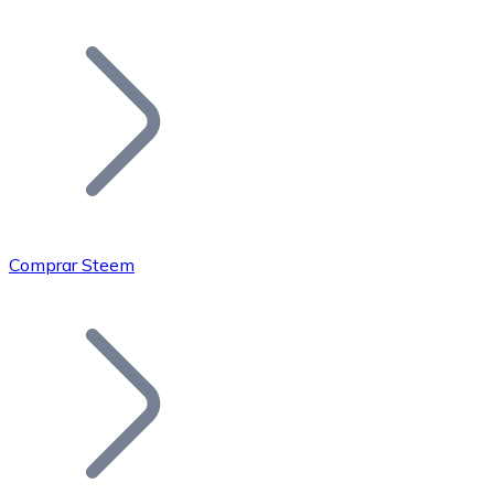
Listar Token
Añade tu proyecto a nuestro ecosistema.
Comprar Steem
Bitcoin
BTC