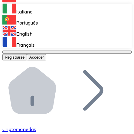
Bitnovo Ramp
Italiano
Integra nuestra solución en tu plataforma.
Português
Bitnovo Giftcards
English
Vende nuestras tarjetas regalo en tu negocio.
Français
Bitnovo OTC
Registrarse
Acceder
Realiza operaciones de gran volumen.
Bitnovo ATM
Integra un ATM Bitnovo en tu negocio y permite que t
Bitnovo API
Integra nuestra API en tu ecosistema.
Conviértete en Distribuidor
Únete a nuestra red de distribuidores.
Criptomonedas