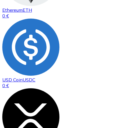
Ethereum
ETH
0 €
USD Coin
USDC
0 €