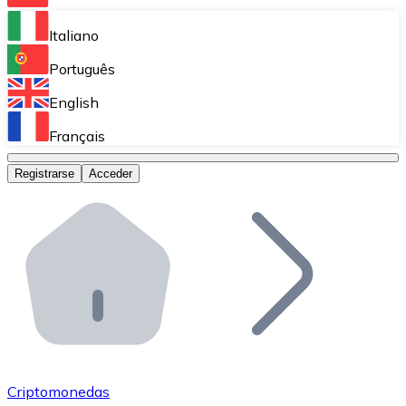
Bitnovo Ramp
Italiano
Integra nuestra solución en tu plataforma.
Português
Bitnovo Giftcards
English
Vende nuestras tarjetas regalo en tu negocio.
Français
Bitnovo OTC
Registrarse
Acceder
Realiza operaciones de gran volumen.
Bitnovo ATM
Integra un ATM Bitnovo en tu negocio y permite que t
Bitnovo API
Integra nuestra API en tu ecosistema.
Conviértete en Distribuidor
Únete a nuestra red de distribuidores.
Criptomonedas