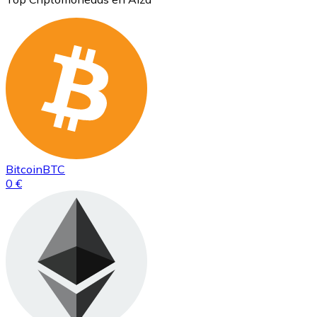
Bitcoin
BTC
0 €