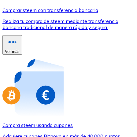
Comprar con Transferencia
Comprar steem con transferencia bancaria
Tarjeta de crédito / débito
Realiza tu compra de steem mediante transferencia
Utiliza tarjetas Visa y Mastercard para comprar criptom
bancaria tradicional de manera rápida y segura.
Comprar con tarjeta
Tienda - Tarjetas regalo
Ver más
Nuevo
Compra tarjetas regalo de tus marcas favoritas con cr
Ir a la tienda de tarjetas regalo
Compra steem usando cupones
Adquiere cupones Bitnovo en más de 40.000 puntos