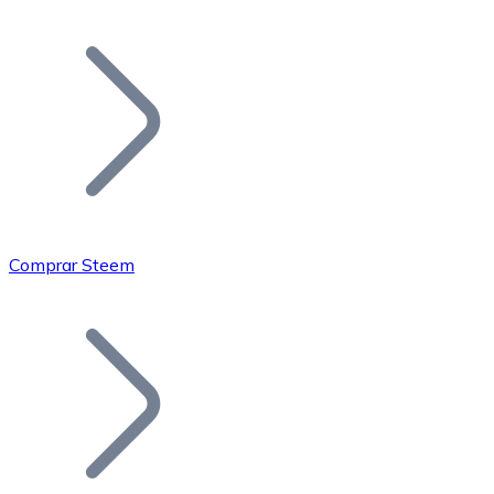
Listar Token
Añade tu proyecto a nuestro ecosistema.
Comprar Steem
Bitcoin
BTC