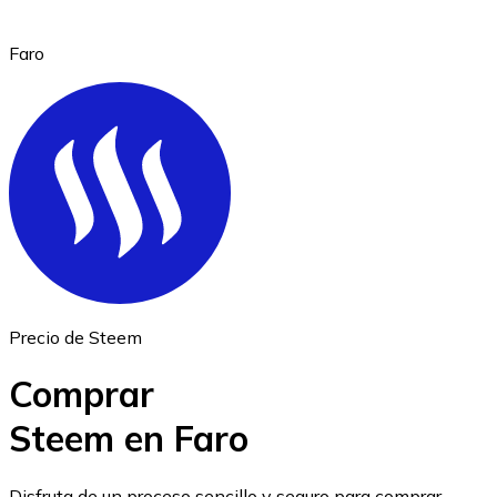
Faro
Ethereum
ETH
Precio de Steem
Comprar
Steem en Faro
USD Coin
Disfruta de un proceso sencillo y seguro para comprar,