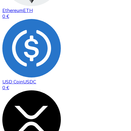
Ethereum
ETH
0 €
USD Coin
USDC
0 €