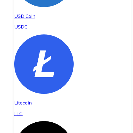
USD Coin
USDC
Litecoin
LTC