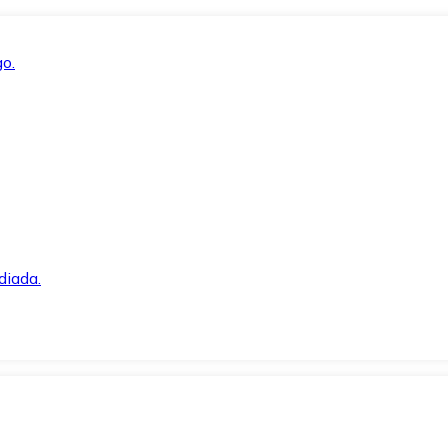
o.
diada.