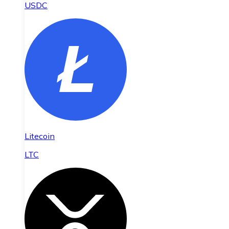
USDC
Litecoin
LTC