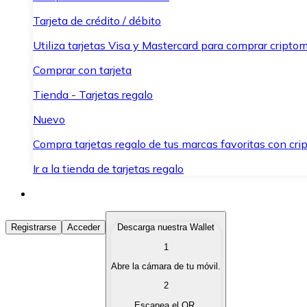
Tarjeta de crédito / débito
Utiliza tarjetas Visa y Mastercard para comprar criptom
Comprar con tarjeta
Tienda - Tarjetas regalo
Nuevo
Compra tarjetas regalo de tus marcas favoritas con cr
Ir a la tienda de tarjetas regalo
Comprar Criptomonedas
Registrarse
Acceder
Descarga nuestra Wallet
1
Compra criptomonedas con diferentes métodos de pag
Abre la cámara de tu móvil.
Vender Criptomonedas
2
Vende tus criptomonedas de forma rápida y segura.
Escanea el QR.