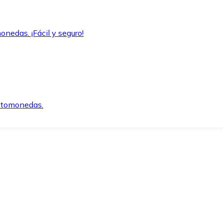
onedas. ¡Fácil y seguro!
iptomonedas.
o.