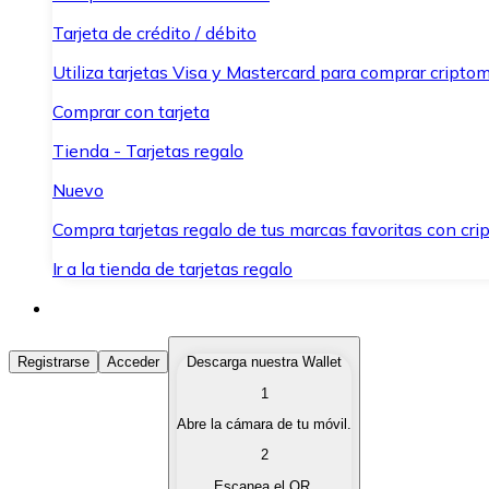
Tarjeta de crédito / débito
Utiliza tarjetas Visa y Mastercard para comprar criptom
Comprar con tarjeta
Tienda - Tarjetas regalo
Nuevo
Compra tarjetas regalo de tus marcas favoritas con cr
Ir a la tienda de tarjetas regalo
Comprar Criptomonedas
Registrarse
Acceder
Descarga nuestra Wallet
1
Compra criptomonedas con diferentes métodos de pag
Abre la cámara de tu móvil.
Vender Criptomonedas
2
Vende tus criptomonedas de forma rápida y segura.
Escanea el QR.