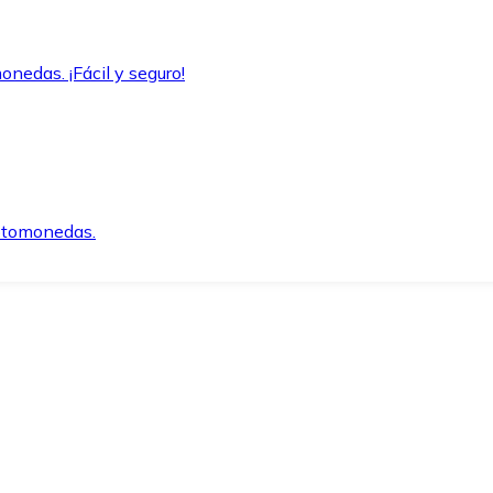
onedas. ¡Fácil y seguro!
iptomonedas.
o.