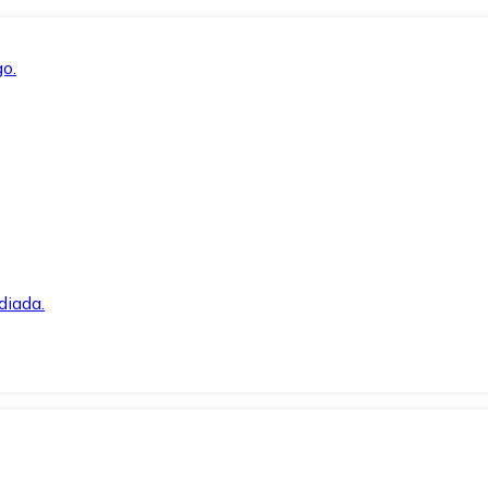
o.
diada.