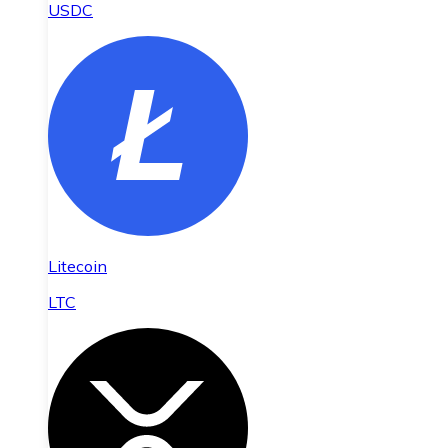
USDC
Litecoin
LTC