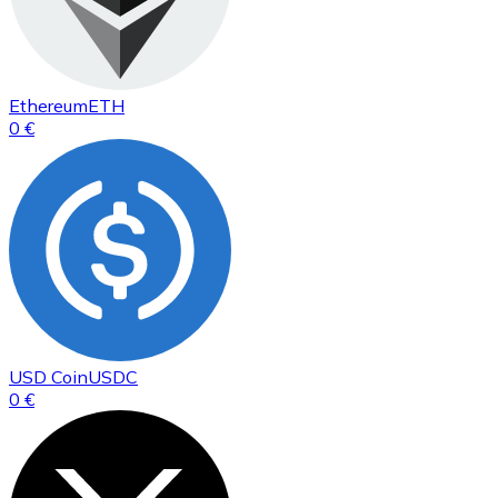
Ethereum
ETH
0 €
USD Coin
USDC
0 €