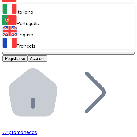
Bitnovo Ramp
Italiano
Integra nuestra solución en tu plataforma.
Português
Bitnovo Giftcards
English
Vende nuestras tarjetas regalo en tu negocio.
Français
Bitnovo OTC
Registrarse
Acceder
Realiza operaciones de gran volumen.
Bitnovo ATM
Integra un ATM Bitnovo en tu negocio y permite que t
Bitnovo API
Integra nuestra API en tu ecosistema.
Conviértete en Distribuidor
Únete a nuestra red de distribuidores.
Criptomonedas