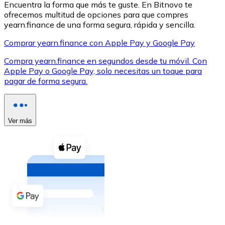
Encuentra la forma que más te guste. En Bitnovo te
ofrecemos multitud de opciones para que compres
yearn.finance de una forma segura, rápida y sencilla.
Comprar yearn.finance con Apple Pay y Google Pay
Compra yearn.finance en segundos desde tu móvil. Con
XRP
Apple Pay o Google Pay, solo necesitas un toque para
pagar de forma segura.
XRP
Ver más
Ver todo
Efectivo
Compra criptomonedas con efectivo en tu tienda más 
Comprar con efectivo
Transferencia SEPA
Añade fondos a tu cuenta Bitnovo o realiza compras di