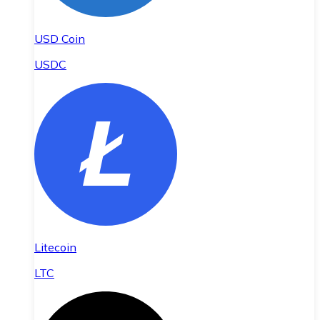
USD Coin
USDC
Litecoin
LTC