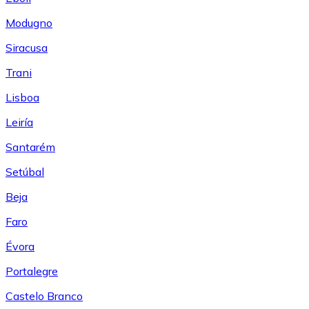
Modugno
Siracusa
Trani
Lisboa
Leiría
Santarém
Setúbal
Beja
Faro
Évora
Portalegre
Castelo Branco