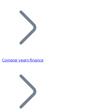
Listar Token
Añade tu proyecto a nuestro ecosistema.
Comprar yearn.finance
Bitcoin
BTC