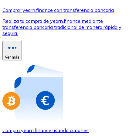
Comprar con Transferencia
Comprar yearn.finance con transferencia bancaria
Tarjeta de crédito / débito
Realiza tu compra de yearn.finance mediante
Utiliza tarjetas Visa y Mastercard para comprar criptom
transferencia bancaria tradicional de manera rápida y
segura.
Comprar con tarjeta
Tienda - Tarjetas regalo
Ver más
Nuevo
Compra tarjetas regalo de tus marcas favoritas con cr
Ir a la tienda de tarjetas regalo
Compra yearn.finance usando cupones