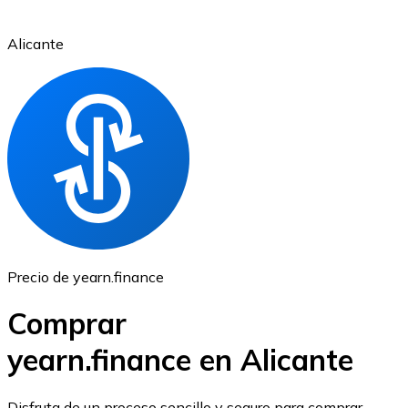
Alicante
Ethereum
ETH
Precio de yearn.finance
Comprar
yearn.finance en Alicante
USD Coin
Disfruta de un proceso sencillo y seguro para comprar,