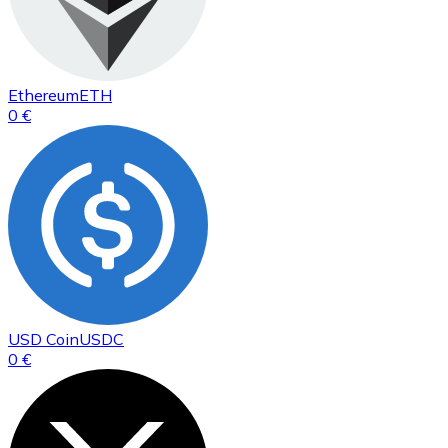
Ethereum
ETH
0 €
USD Coin
USDC
0 €