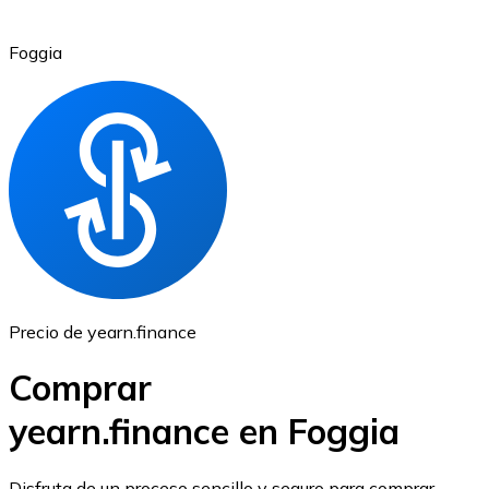
Foggia
Ethereum
ETH
Precio de yearn.finance
Comprar
yearn.finance en Foggia
USD Coin
Disfruta de un proceso sencillo y seguro para comprar,