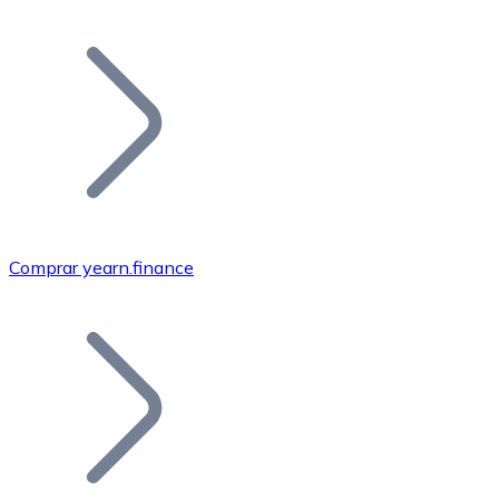
Listar Token
Añade tu proyecto a nuestro ecosistema.
Comprar yearn.finance
Bitcoin
BTC