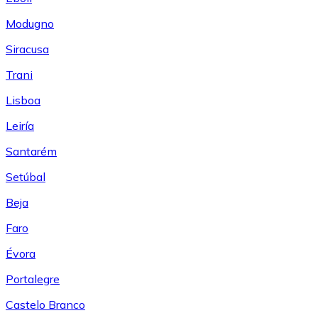
Modugno
Siracusa
Trani
Lisboa
Leiría
Santarém
Setúbal
Beja
Faro
Évora
Portalegre
Castelo Branco