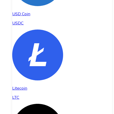
USD Coin
USDC
Litecoin
LTC