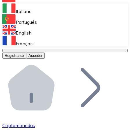
Bitnovo Ramp
Italiano
Integra nuestra solución en tu plataforma.
Português
Bitnovo Giftcards
English
Vende nuestras tarjetas regalo en tu negocio.
Français
Bitnovo OTC
Registrarse
Acceder
Realiza operaciones de gran volumen.
Bitnovo ATM
Integra un ATM Bitnovo en tu negocio y permite que t
Bitnovo API
Integra nuestra API en tu ecosistema.
Conviértete en Distribuidor
Únete a nuestra red de distribuidores.
Criptomonedas