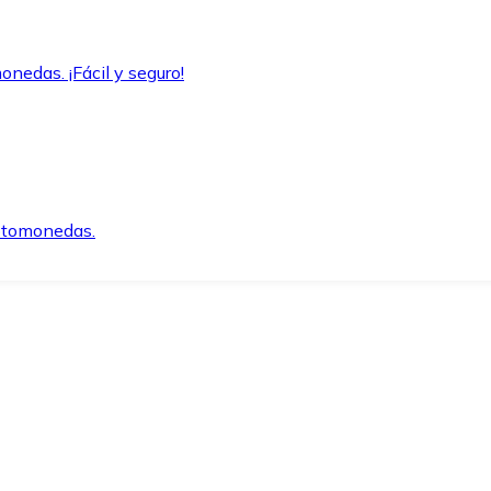
onedas. ¡Fácil y seguro!
iptomonedas.
o.