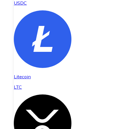
USDC
Litecoin
LTC