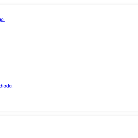
o.
diada.