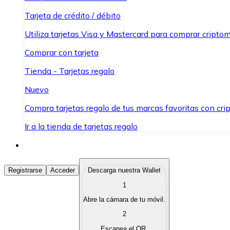
Tarjeta de crédito / débito
Utiliza tarjetas Visa y Mastercard para comprar criptom
Comprar con tarjeta
Tienda - Tarjetas regalo
Nuevo
Compra tarjetas regalo de tus marcas favoritas con cr
Ir a la tienda de tarjetas regalo
Comprar Criptomonedas
Registrarse
Acceder
Descarga nuestra Wallet
1
Compra criptomonedas con diferentes métodos de pag
Abre la cámara de tu móvil.
Vender Criptomonedas
2
Vende tus criptomonedas de forma rápida y segura.
Escanea el QR.