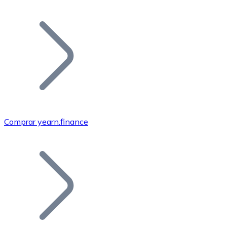
Listar Token
Añade tu proyecto a nuestro ecosistema.
Comprar yearn.finance
Bitcoin
BTC