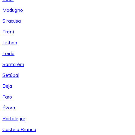
Modugno
Siracusa
Trani
Lisboa
Leiría
Santarém
Setúbal
Beja
Faro
Évora
Portalegre
Castelo Branco