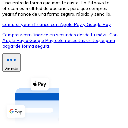
Encuentra la forma que más te guste. En Bitnovo te
ofrecemos multitud de opciones para que compres
yearn.finance de una forma segura, rápida y sencilla.
Comprar yearn.finance con Apple Pay y Google Pay
Compra yearn.finance en segundos desde tu móvil. Con
XRP
Apple Pay o Google Pay, solo necesitas un toque para
pagar de forma segura.
XRP
Ver más
Ver todo
Efectivo
Compra criptomonedas con efectivo en tu tienda más 
Comprar con efectivo
Transferencia SEPA
Añade fondos a tu cuenta Bitnovo o realiza compras di