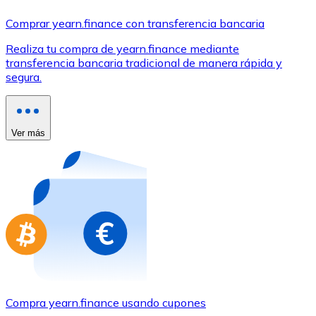
Comprar con Transferencia
Comprar yearn.finance con transferencia bancaria
Tarjeta de crédito / débito
Realiza tu compra de yearn.finance mediante
Utiliza tarjetas Visa y Mastercard para comprar criptom
transferencia bancaria tradicional de manera rápida y
segura.
Comprar con tarjeta
Tienda - Tarjetas regalo
Ver más
Nuevo
Compra tarjetas regalo de tus marcas favoritas con cr
Ir a la tienda de tarjetas regalo
Compra yearn.finance usando cupones