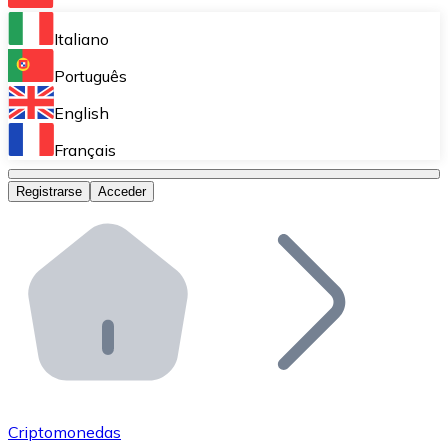
Bitnovo Ramp
Italiano
Integra nuestra solución en tu plataforma.
Português
Bitnovo Giftcards
English
Vende nuestras tarjetas regalo en tu negocio.
Français
Bitnovo OTC
Registrarse
Acceder
Realiza operaciones de gran volumen.
Bitnovo ATM
Integra un ATM Bitnovo en tu negocio y permite que t
Bitnovo API
Integra nuestra API en tu ecosistema.
Conviértete en Distribuidor
Únete a nuestra red de distribuidores.
Criptomonedas