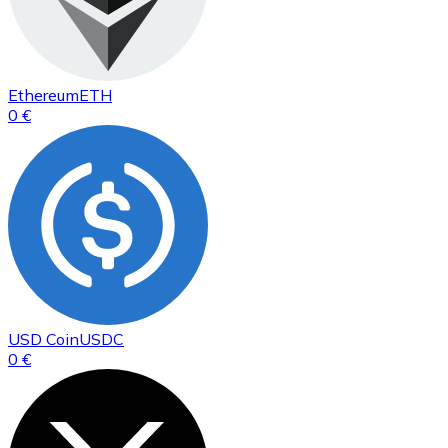
Ethereum
ETH
0 €
USD Coin
USDC
0 €