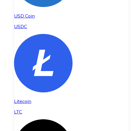
USD Coin
USDC
Litecoin
LTC