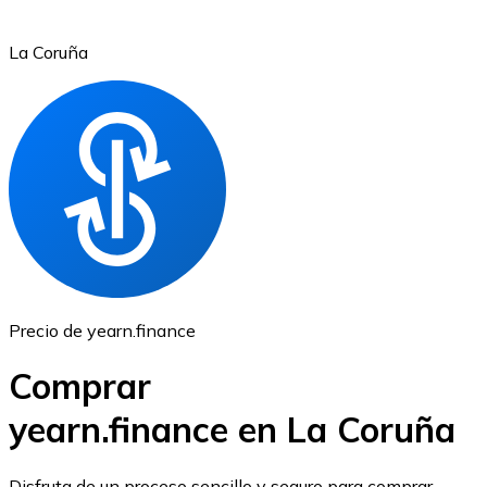
La Coruña
Ethereum
ETH
Precio de yearn.finance
Comprar
yearn.finance en La Coruña
USD Coin
Disfruta de un proceso sencillo y seguro para comprar,