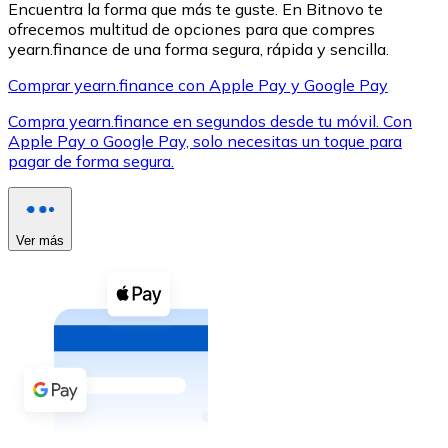
Encuentra la forma que más te guste. En Bitnovo te
ofrecemos multitud de opciones para que compres
yearn.finance de una forma segura, rápida y sencilla.
Comprar yearn.finance con Apple Pay y Google Pay
Compra yearn.finance en segundos desde tu móvil. Con
XRP
Apple Pay o Google Pay, solo necesitas un toque para
pagar de forma segura.
XRP
Ver más
Ver todo
Efectivo
Compra criptomonedas con efectivo en tu tienda más 
Comprar con efectivo
Transferencia SEPA
Añade fondos a tu cuenta Bitnovo o realiza compras di