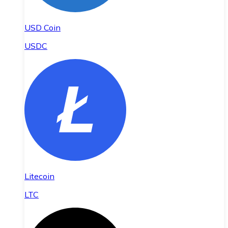
USD Coin
USDC
Litecoin
LTC