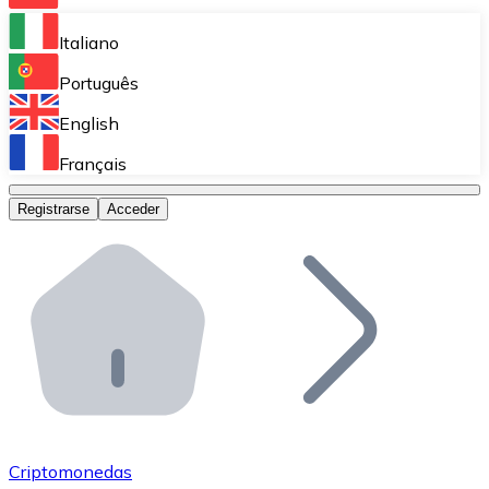
Bitnovo Ramp
Italiano
Integra nuestra solución en tu plataforma.
Português
Bitnovo Giftcards
English
Vende nuestras tarjetas regalo en tu negocio.
Français
Bitnovo OTC
Registrarse
Acceder
Realiza operaciones de gran volumen.
Bitnovo ATM
Integra un ATM Bitnovo en tu negocio y permite que t
Bitnovo API
Integra nuestra API en tu ecosistema.
Conviértete en Distribuidor
Únete a nuestra red de distribuidores.
Criptomonedas