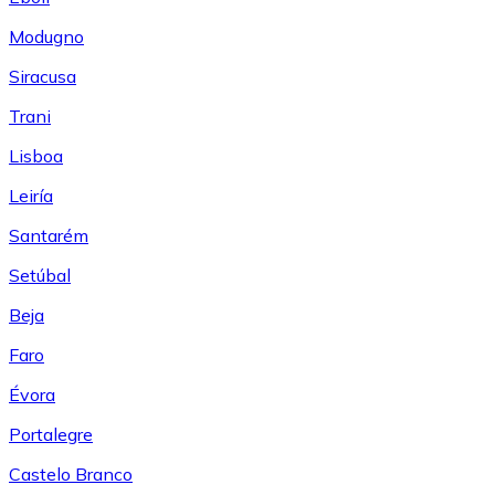
Modugno
Siracusa
Trani
Lisboa
Leiría
Santarém
Setúbal
Beja
Faro
Évora
Portalegre
Castelo Branco