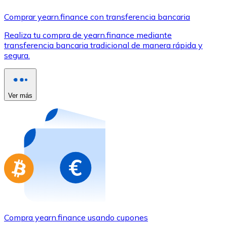
Comprar con Transferencia
Comprar yearn.finance con transferencia bancaria
Tarjeta de crédito / débito
Realiza tu compra de yearn.finance mediante
Utiliza tarjetas Visa y Mastercard para comprar criptom
transferencia bancaria tradicional de manera rápida y
segura.
Comprar con tarjeta
Tienda - Tarjetas regalo
Ver más
Nuevo
Compra tarjetas regalo de tus marcas favoritas con cr
Ir a la tienda de tarjetas regalo
Compra yearn.finance usando cupones