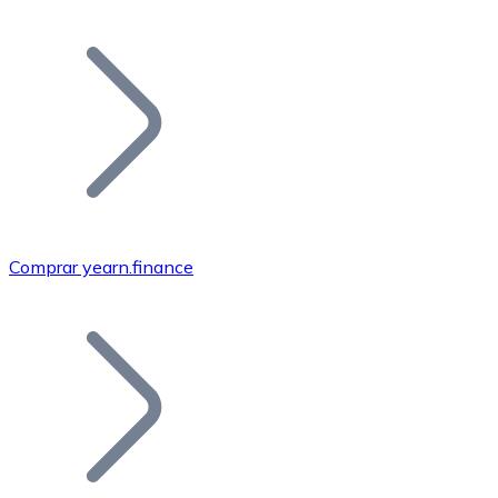
Listar Token
Añade tu proyecto a nuestro ecosistema.
Comprar yearn.finance
Bitcoin
BTC