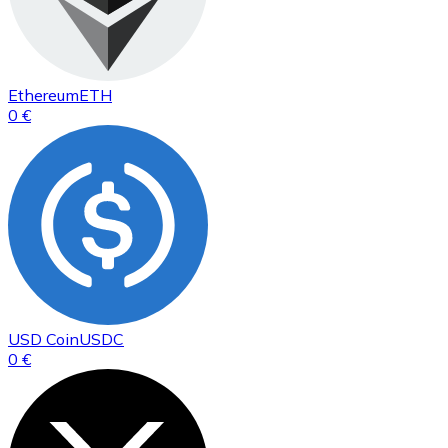
Ethereum
ETH
0 €
USD Coin
USDC
0 €