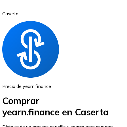
Caserta
Ethereum
ETH
Precio de yearn.finance
Comprar
yearn.finance en Caserta
USD Coin
Disfruta de un proceso sencillo y seguro para comprar,