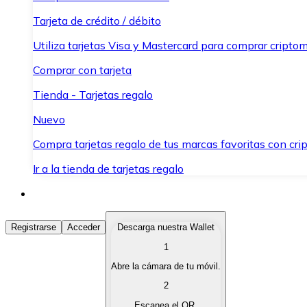
Tarjeta de crédito / débito
Utiliza tarjetas Visa y Mastercard para comprar criptom
Comprar con tarjeta
Tienda - Tarjetas regalo
Nuevo
Compra tarjetas regalo de tus marcas favoritas con cr
Ir a la tienda de tarjetas regalo
Comprar Criptomonedas
Registrarse
Acceder
Descarga nuestra Wallet
1
Compra criptomonedas con diferentes métodos de pag
Abre la cámara de tu móvil.
Vender Criptomonedas
2
Vende tus criptomonedas de forma rápida y segura.
Escanea el QR.