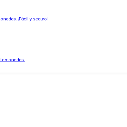
onedas. ¡Fácil y seguro!
iptomonedas.
o.