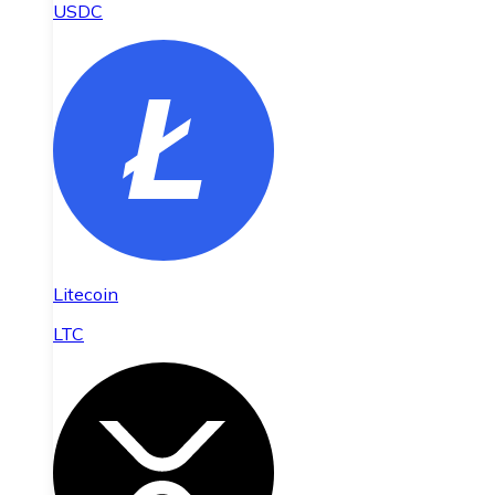
USDC
Litecoin
LTC