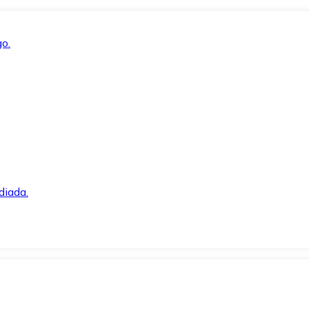
o.
diada.