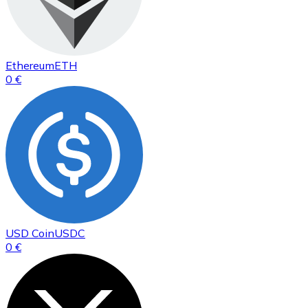
Ethereum
ETH
0 €
USD Coin
USDC
0 €