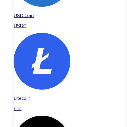
USD Coin
USDC
Litecoin
LTC