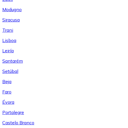
Modugno
Siracusa
Trani
Lisboa
Leiría
Santarém
Setúbal
Beja
Faro
Évora
Portalegre
Castelo Branco