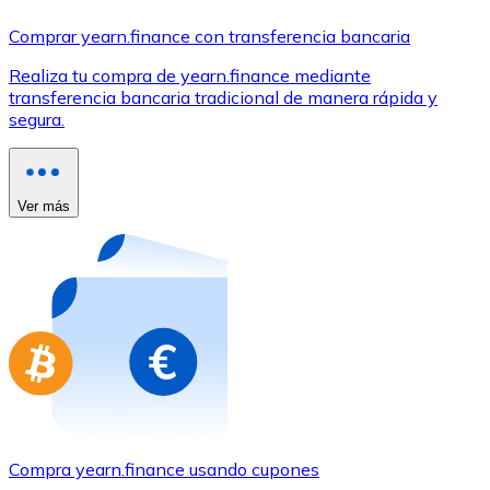
Comprar con Transferencia
Comprar yearn.finance con transferencia bancaria
Tarjeta de crédito / débito
Realiza tu compra de yearn.finance mediante
Utiliza tarjetas Visa y Mastercard para comprar criptom
transferencia bancaria tradicional de manera rápida y
segura.
Comprar con tarjeta
Tienda - Tarjetas regalo
Ver más
Nuevo
Compra tarjetas regalo de tus marcas favoritas con cr
Ir a la tienda de tarjetas regalo
Compra yearn.finance usando cupones