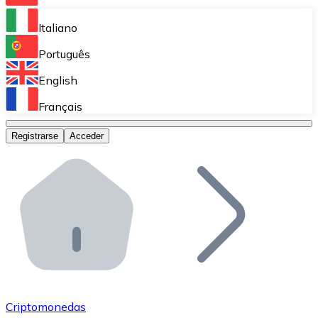
Bitnovo Ramp
Italiano
Integra nuestra solución en tu plataforma.
Português
Bitnovo Giftcards
English
Vende nuestras tarjetas regalo en tu negocio.
Français
Bitnovo OTC
Registrarse
Acceder
Realiza operaciones de gran volumen.
Bitnovo ATM
Integra un ATM Bitnovo en tu negocio y permite que t
Bitnovo API
Integra nuestra API en tu ecosistema.
Conviértete en Distribuidor
Únete a nuestra red de distribuidores.
Criptomonedas