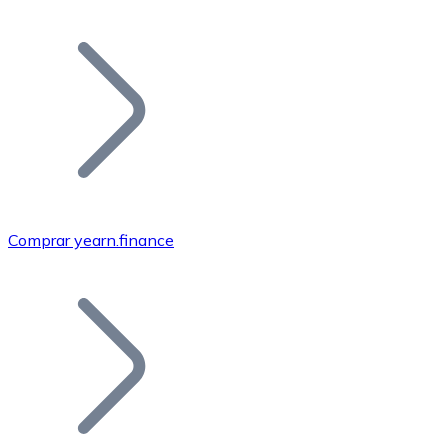
Listar Token
Añade tu proyecto a nuestro ecosistema.
Comprar yearn.finance
Bitcoin
BTC