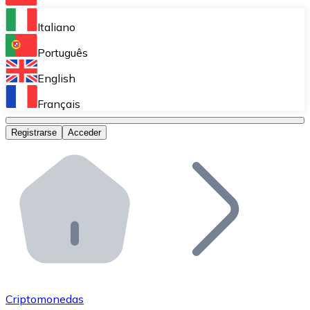
Bitnovo Ramp
Italiano
Integra nuestra solución en tu plataforma.
Português
Bitnovo Giftcards
English
Vende nuestras tarjetas regalo en tu negocio.
Français
Bitnovo OTC
Registrarse
Acceder
Realiza operaciones de gran volumen.
Bitnovo ATM
Integra un ATM Bitnovo en tu negocio y permite que t
Bitnovo API
Integra nuestra API en tu ecosistema.
Conviértete en Distribuidor
Únete a nuestra red de distribuidores.
Criptomonedas