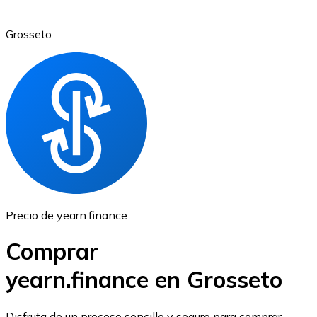
Grosseto
Ethereum
ETH
Precio de yearn.finance
Comprar
yearn.finance en Grosseto
USD Coin
Disfruta de un proceso sencillo y seguro para comprar,