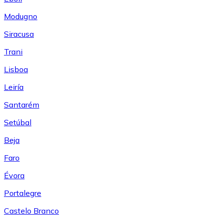
Modugno
Siracusa
Trani
Lisboa
Leiría
Santarém
Setúbal
Beja
Faro
Évora
Portalegre
Castelo Branco