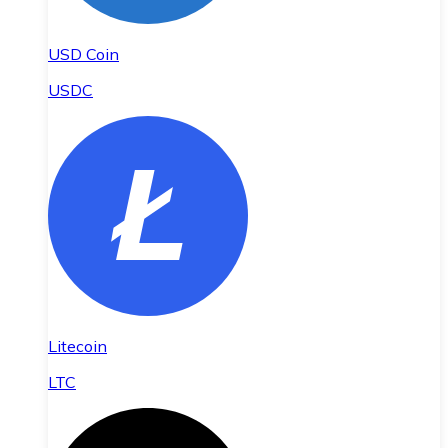
USD Coin
USDC
Litecoin
LTC