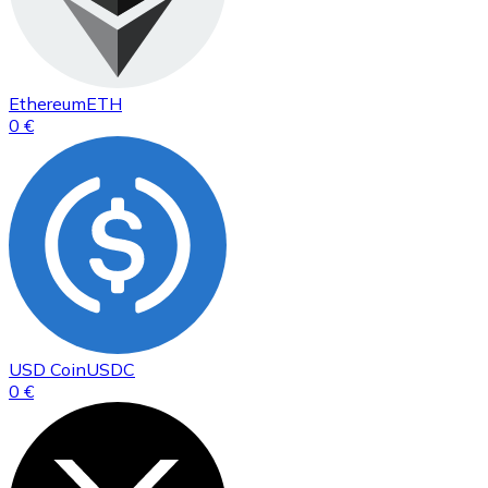
Ethereum
ETH
0 €
USD Coin
USDC
0 €