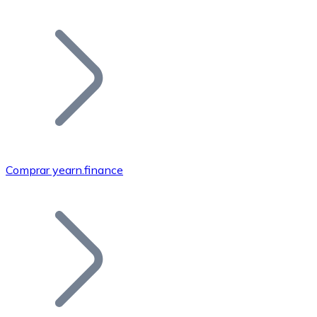
Listar Token
Añade tu proyecto a nuestro ecosistema.
Comprar yearn.finance
Bitcoin
BTC