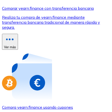
Comprar con Transferencia
Comprar yearn.finance con transferencia bancaria
Tarjeta de crédito / débito
Realiza tu compra de yearn.finance mediante
Utiliza tarjetas Visa y Mastercard para comprar criptom
transferencia bancaria tradicional de manera rápida y
segura.
Comprar con tarjeta
Tienda - Tarjetas regalo
Ver más
Nuevo
Compra tarjetas regalo de tus marcas favoritas con cr
Ir a la tienda de tarjetas regalo
Compra yearn.finance usando cupones