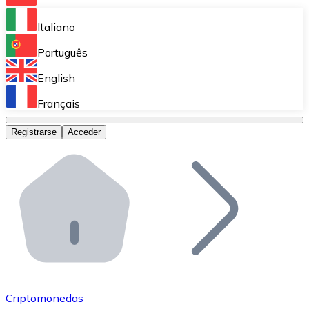
Bitnovo Ramp
Italiano
Integra nuestra solución en tu plataforma.
Português
Bitnovo Giftcards
English
Vende nuestras tarjetas regalo en tu negocio.
Français
Bitnovo OTC
Registrarse
Acceder
Realiza operaciones de gran volumen.
Bitnovo ATM
Integra un ATM Bitnovo en tu negocio y permite que t
Bitnovo API
Integra nuestra API en tu ecosistema.
Conviértete en Distribuidor
Únete a nuestra red de distribuidores.
Criptomonedas