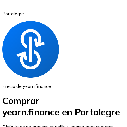
Portalegre
Ethereum
ETH
Precio de yearn.finance
Comprar
yearn.finance en Portalegre
USD Coin
Disfruta de un proceso sencillo y seguro para comprar,