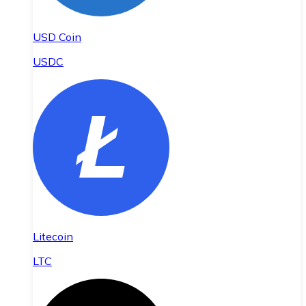
USD Coin
USDC
Litecoin
LTC