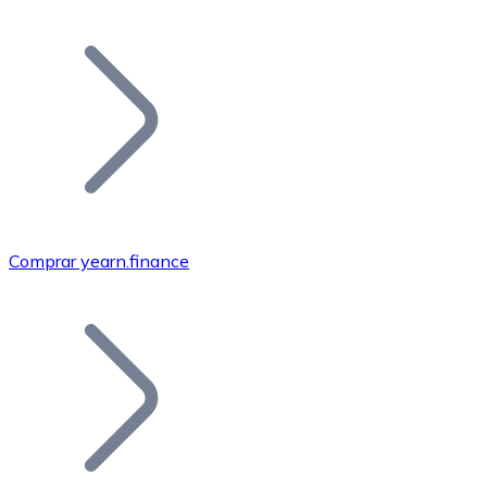
Listar Token
Añade tu proyecto a nuestro ecosistema.
Comprar yearn.finance
Bitcoin
BTC