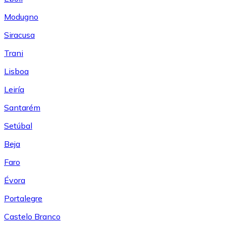
Modugno
Siracusa
Trani
Lisboa
Leiría
Santarém
Setúbal
Beja
Faro
Évora
Portalegre
Castelo Branco