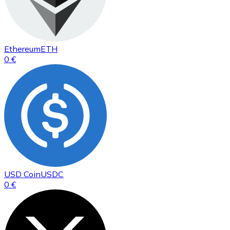
Ethereum
ETH
0 €
USD Coin
USDC
0 €