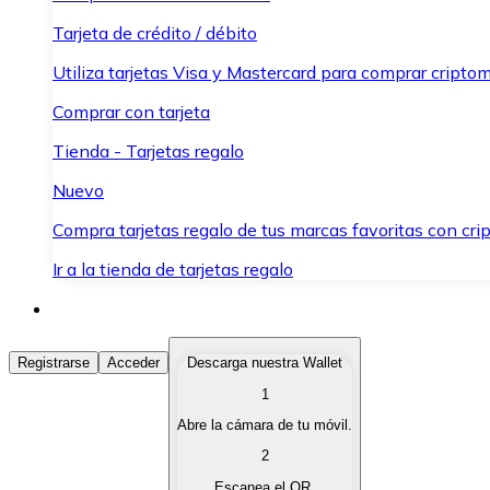
Tarjeta de crédito / débito
Utiliza tarjetas Visa y Mastercard para comprar criptom
Comprar con tarjeta
Tienda - Tarjetas regalo
Nuevo
Compra tarjetas regalo de tus marcas favoritas con cr
Ir a la tienda de tarjetas regalo
Comprar Criptomonedas
Registrarse
Acceder
Descarga nuestra Wallet
1
Compra criptomonedas con diferentes métodos de pag
Abre la cámara de tu móvil.
Vender Criptomonedas
2
Vende tus criptomonedas de forma rápida y segura.
Escanea el QR.