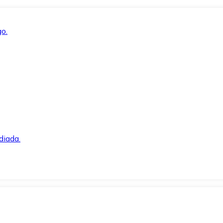
o.
diada.