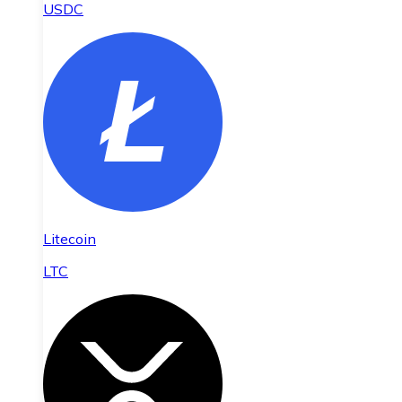
USDC
Litecoin
LTC