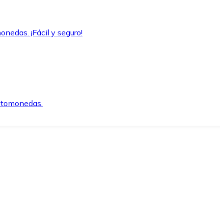
onedas. ¡Fácil y seguro!
iptomonedas.
o.