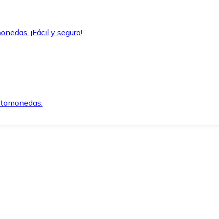
onedas. ¡Fácil y seguro!
iptomonedas.
o.