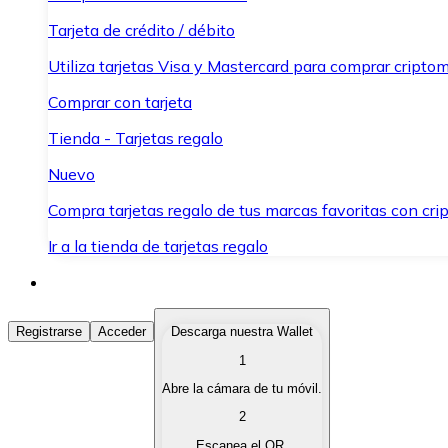
Tarjeta de crédito / débito
Utiliza tarjetas Visa y Mastercard para comprar criptom
Comprar con tarjeta
Tienda - Tarjetas regalo
Nuevo
Compra tarjetas regalo de tus marcas favoritas con cr
Ir a la tienda de tarjetas regalo
Comprar Criptomonedas
Registrarse
Acceder
Descarga nuestra Wallet
1
Compra criptomonedas con diferentes métodos de pag
Abre la cámara de tu móvil.
Vender Criptomonedas
2
Vende tus criptomonedas de forma rápida y segura.
Escanea el QR.