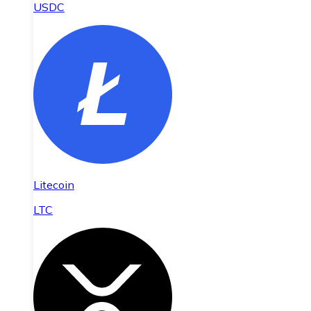
USDC
Litecoin
LTC