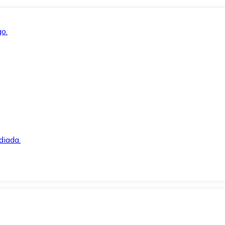
o.
diada.