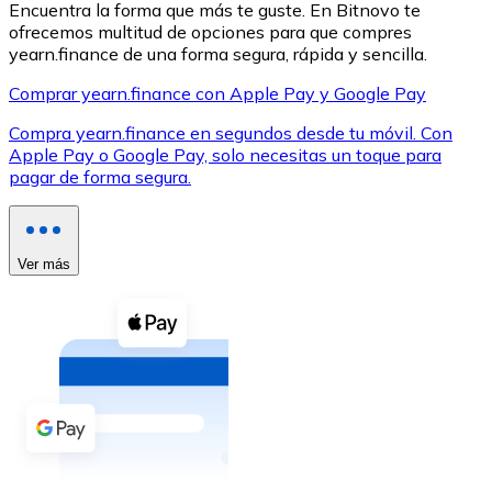
Encuentra la forma que más te guste. En Bitnovo te
ofrecemos multitud de opciones para que compres
yearn.finance de una forma segura, rápida y sencilla.
Comprar yearn.finance con Apple Pay y Google Pay
Compra yearn.finance en segundos desde tu móvil. Con
XRP
Apple Pay o Google Pay, solo necesitas un toque para
pagar de forma segura.
XRP
Ver más
Ver todo
Efectivo
Compra criptomonedas con efectivo en tu tienda más 
Comprar con efectivo
Transferencia SEPA
Añade fondos a tu cuenta Bitnovo o realiza compras di