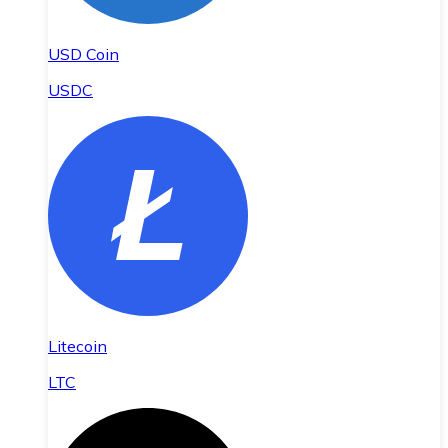
USD Coin
USDC
Litecoin
LTC