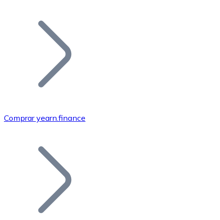
Listar Token
Añade tu proyecto a nuestro ecosistema.
Comprar yearn.finance
Bitcoin
BTC