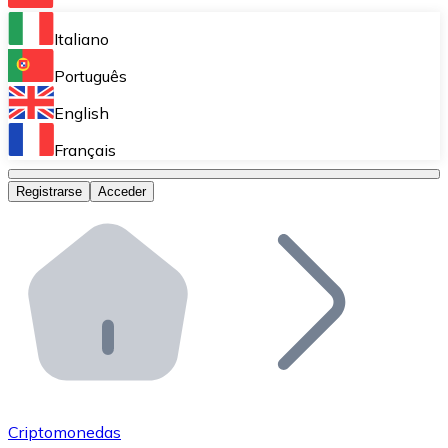
Bitnovo Ramp
Italiano
Integra nuestra solución en tu plataforma.
Português
Bitnovo Giftcards
English
Vende nuestras tarjetas regalo en tu negocio.
Français
Bitnovo OTC
Registrarse
Acceder
Realiza operaciones de gran volumen.
Bitnovo ATM
Integra un ATM Bitnovo en tu negocio y permite que t
Bitnovo API
Integra nuestra API en tu ecosistema.
Conviértete en Distribuidor
Únete a nuestra red de distribuidores.
Criptomonedas