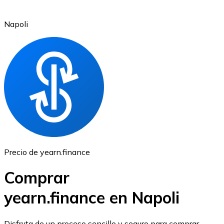
Napoli
Ethereum
ETH
Precio de yearn.finance
Comprar
yearn.finance en Napoli
USD Coin
Disfruta de un proceso sencillo y seguro para comprar,