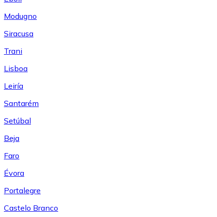
Modugno
Siracusa
Trani
Lisboa
Leiría
Santarém
Setúbal
Beja
Faro
Évora
Portalegre
Castelo Branco