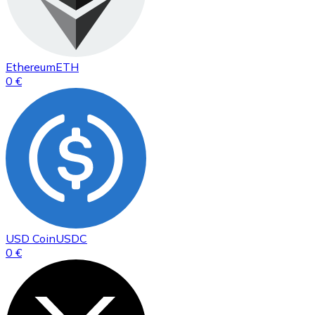
Ethereum
ETH
0 €
USD Coin
USDC
0 €