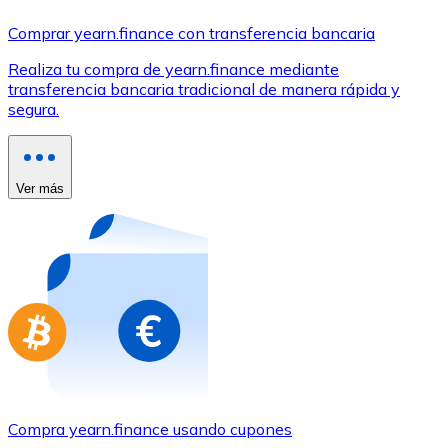
Comprar con Transferencia
Comprar yearn.finance con transferencia bancaria
Tarjeta de crédito / débito
Realiza tu compra de yearn.finance mediante
Utiliza tarjetas Visa y Mastercard para comprar criptom
transferencia bancaria tradicional de manera rápida y
segura.
Comprar con tarjeta
Tienda - Tarjetas regalo
Ver más
Nuevo
Compra tarjetas regalo de tus marcas favoritas con cr
Ir a la tienda de tarjetas regalo
Compra yearn.finance usando cupones