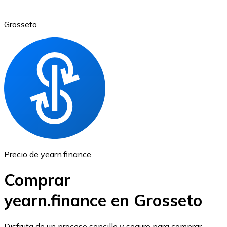
Grosseto
Ethereum
ETH
Precio de yearn.finance
Comprar
yearn.finance en Grosseto
USD Coin
Disfruta de un proceso sencillo y seguro para comprar,