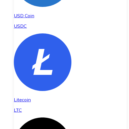
USD Coin
USDC
Litecoin
LTC