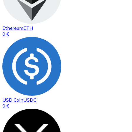
Ethereum
ETH
0 €
USD Coin
USDC
0 €