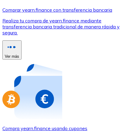
Comprar con Transferencia
Comprar yearn.finance con transferencia bancaria
Tarjeta de crédito / débito
Realiza tu compra de yearn.finance mediante
Utiliza tarjetas Visa y Mastercard para comprar criptom
transferencia bancaria tradicional de manera rápida y
segura.
Comprar con tarjeta
Tienda - Tarjetas regalo
Ver más
Nuevo
Compra tarjetas regalo de tus marcas favoritas con cr
Ir a la tienda de tarjetas regalo
Compra yearn.finance usando cupones