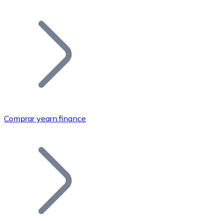
Listar Token
Añade tu proyecto a nuestro ecosistema.
Comprar yearn.finance
Bitcoin
BTC