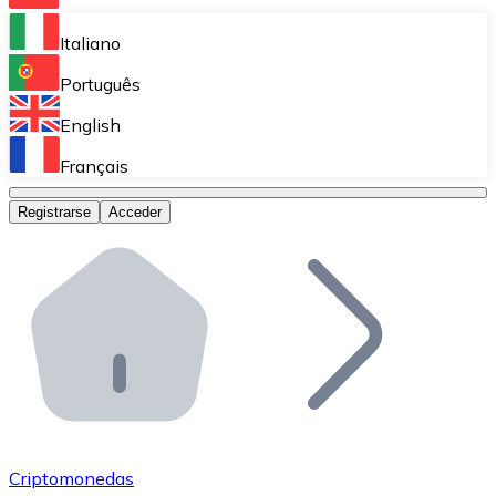
Bitnovo Ramp
Italiano
Integra nuestra solución en tu plataforma.
Português
Bitnovo Giftcards
English
Vende nuestras tarjetas regalo en tu negocio.
Français
Bitnovo OTC
Registrarse
Acceder
Realiza operaciones de gran volumen.
Bitnovo ATM
Integra un ATM Bitnovo en tu negocio y permite que t
Bitnovo API
Integra nuestra API en tu ecosistema.
Conviértete en Distribuidor
Únete a nuestra red de distribuidores.
Criptomonedas