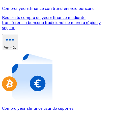
Comprar con Transferencia
Comprar yearn.finance con transferencia bancaria
Tarjeta de crédito / débito
Realiza tu compra de yearn.finance mediante
Utiliza tarjetas Visa y Mastercard para comprar criptom
transferencia bancaria tradicional de manera rápida y
segura.
Comprar con tarjeta
Tienda - Tarjetas regalo
Ver más
Nuevo
Compra tarjetas regalo de tus marcas favoritas con cr
Ir a la tienda de tarjetas regalo
Compra yearn.finance usando cupones