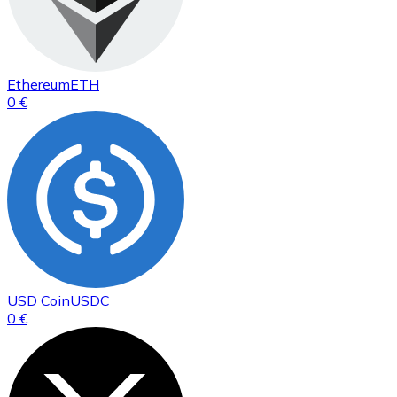
Ethereum
ETH
0 €
USD Coin
USDC
0 €