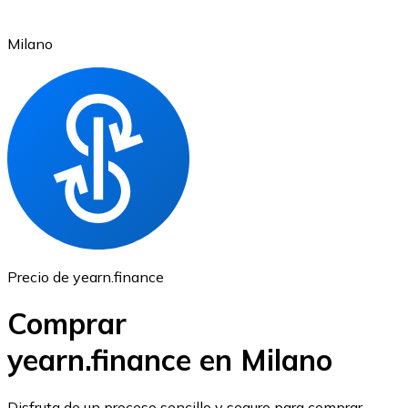
Milano
Ethereum
ETH
Precio de yearn.finance
Comprar
yearn.finance en Milano
USD Coin
Disfruta de un proceso sencillo y seguro para comprar,