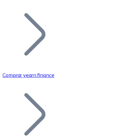
Listar Token
Añade tu proyecto a nuestro ecosistema.
Comprar yearn.finance
Bitcoin
BTC