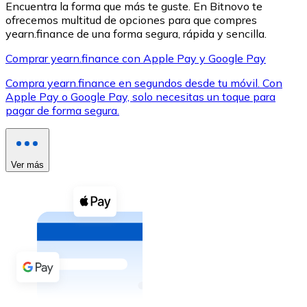
Encuentra la forma que más te guste. En Bitnovo te
ofrecemos multitud de opciones para que compres
yearn.finance de una forma segura, rápida y sencilla.
Comprar yearn.finance con Apple Pay y Google Pay
Compra yearn.finance en segundos desde tu móvil. Con
XRP
Apple Pay o Google Pay, solo necesitas un toque para
pagar de forma segura.
XRP
Ver más
Ver todo
Efectivo
Compra criptomonedas con efectivo en tu tienda más 
Comprar con efectivo
Transferencia SEPA
Añade fondos a tu cuenta Bitnovo o realiza compras di