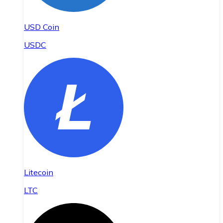
USD Coin
USDC
Litecoin
LTC