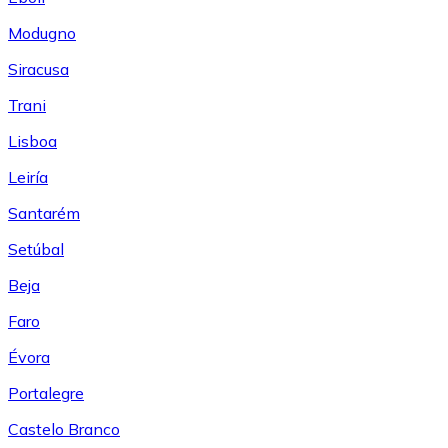
Modugno
Siracusa
Trani
Lisboa
Leiría
Santarém
Setúbal
Beja
Faro
Évora
Portalegre
Castelo Branco