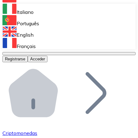
Bitnovo Ramp
Italiano
Integra nuestra solución en tu plataforma.
Português
Bitnovo Giftcards
English
Vende nuestras tarjetas regalo en tu negocio.
Français
Bitnovo OTC
Registrarse
Acceder
Realiza operaciones de gran volumen.
Bitnovo ATM
Integra un ATM Bitnovo en tu negocio y permite que t
Bitnovo API
Integra nuestra API en tu ecosistema.
Conviértete en Distribuidor
Únete a nuestra red de distribuidores.
Criptomonedas