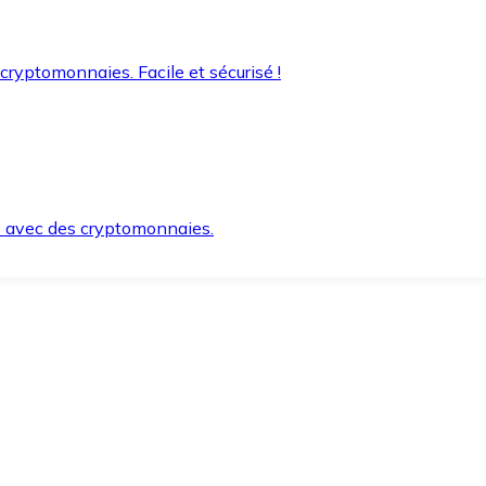
 cryptomonnaies. Facile et sécurisé !
s avec des cryptomonnaies.
ement et en toute sécurité.
e lorsque vous en avez besoin.