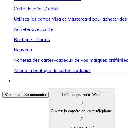
Carte de crédit / débit
Utilisez les cartes Visa et Mastercard pour acheter des
Acheter avec carte
Boutique - Cartes
Nouveau
Achetez des cartes-cadeaux de vos marques préférée
Aller à la boutique de cartes-cadeaux
Acheter des Cryptomonnaies
S'inscrire
Se connecter
Téléchargez notre Wallet
1
Achetez les cryptomonnaies qui vous intéressent rapid
Ouvrez la caméra de votre téléphone.
Vendre des Cryptomonnaies
2
Convertissez vos cryptomonnaies en monnaie fiduciair
Scannez le QR.