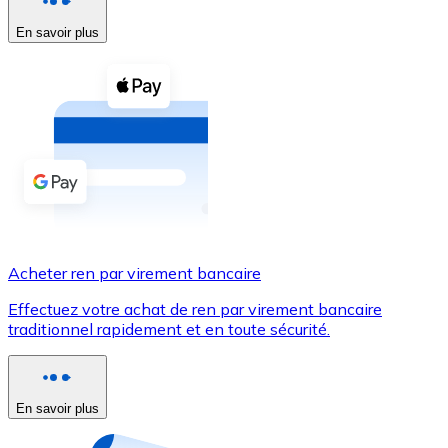
En savoir plus
Voir toutes
Coupons crypto
Achetez des cryptomonnaies en espèces et d'autres m
Acheter avec espèces
Virement SEPA
Ajoutez des fonds à votre compte Bitnovo ou effectuez 
Acheter avec virement bancaire
Acheter ren par virement bancaire
Carte de crédit / débit
Effectuez votre achat de ren par virement bancaire
Utilisez les cartes Visa et Mastercard pour acheter des
traditionnel rapidement et en toute sécurité.
Acheter avec carte
Boutique - Cartes
En savoir plus
Nouveau