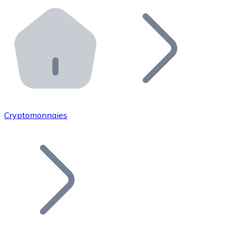
Effectuez des opérations de plus grande envergure. O
Distributeurs automatiques Bitnovo
Intégrez un ATM Bitnovo dans votre entreprise et per
API Bitnovo
Intégrez notre API dans votre écosystème.
Devenir Distributeur
Rejoignez notre réseau de distributeurs et commercialis
Cryptomonnaies
Lister un Token
Ajoutez le token de votre projet à notre service d'acha