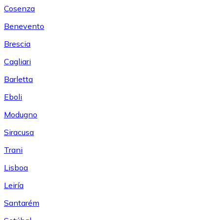
Cosenza
Benevento
Brescia
Cagliari
Barletta
Eboli
Modugno
Siracusa
Trani
Lisboa
Leiría
Santarém