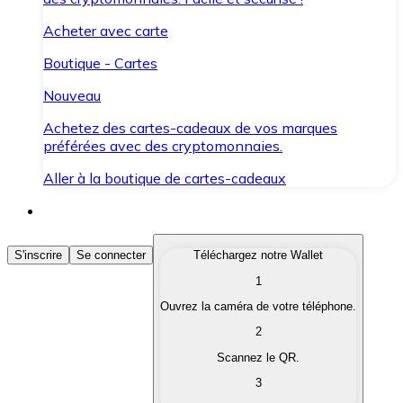
Acheter avec carte
Boutique - Cartes
Nouveau
Achetez des cartes-cadeaux de vos marques
préférées avec des cryptomonnaies.
Aller à la boutique de cartes-cadeaux
Acheter des Cryptomonnaies
S'inscrire
Se connecter
Téléchargez notre Wallet
1
Achetez les cryptomonnaies qui vous intéressent rapid
Ouvrez la caméra de votre téléphone.
Vendre des Cryptomonnaies
2
Convertissez vos cryptomonnaies en monnaie fiduciair
Scannez le QR.
3
Échanger (Swap)