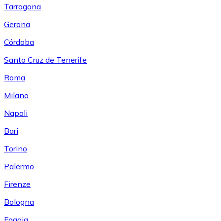
Tarragona
Gerona
Córdoba
Santa Cruz de Tenerife
Roma
Milano
Napoli
Bari
Torino
Palermo
Firenze
Bologna
Foggia