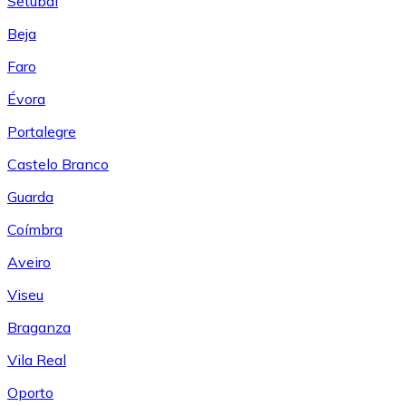
Setúbal
Beja
Faro
Évora
Portalegre
Castelo Branco
Guarda
Coímbra
Aveiro
Viseu
Braganza
Vila Real
Oporto