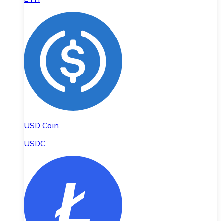
USD Coin
USDC