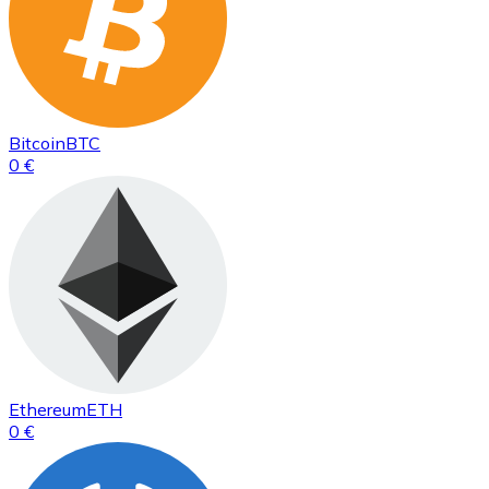
Bitcoin
BTC
0 €
Ethereum
ETH
0 €