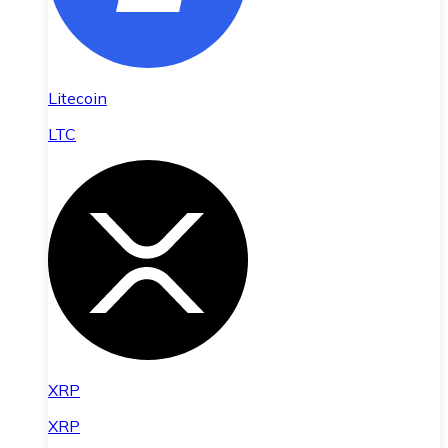
Litecoin
LTC
XRP
XRP