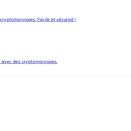
 cryptomonnaies. Facile et sécurisé !
s avec des cryptomonnaies.
ement et en toute sécurité.
e lorsque vous en avez besoin.