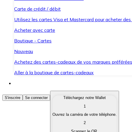
Carte de crédit / débit
Utilisez les cartes Visa et Mastercard pour acheter des
Acheter avec carte
Boutique - Cartes
Nouveau
Achetez des cartes-cadeaux de vos marques préférée
Aller à la boutique de cartes-cadeaux
Acheter des Cryptomonnaies
S'inscrire
Se connecter
Téléchargez notre Wallet
1
Achetez les cryptomonnaies qui vous intéressent rapid
Ouvrez la caméra de votre téléphone.
Vendre des Cryptomonnaies
2
Convertissez vos cryptomonnaies en monnaie fiduciair
Scannez le QR.