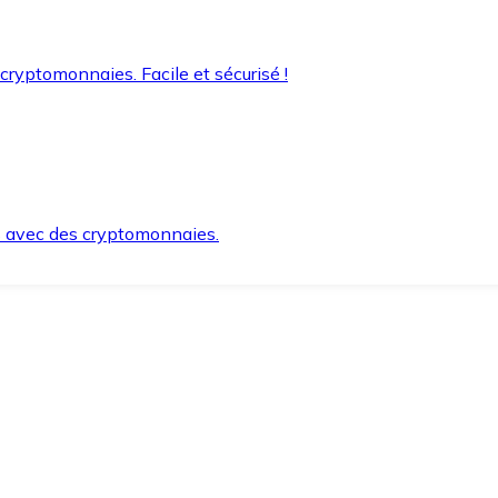
 cryptomonnaies. Facile et sécurisé !
s avec des cryptomonnaies.
ement et en toute sécurité.
e lorsque vous en avez besoin.