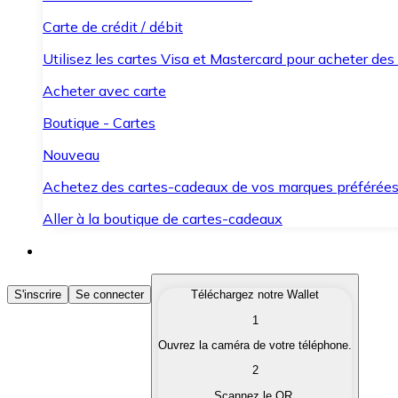
Carte de crédit / débit
Utilisez les cartes Visa et Mastercard pour acheter des
Acheter avec carte
Boutique - Cartes
Nouveau
Achetez des cartes-cadeaux de vos marques préférée
Aller à la boutique de cartes-cadeaux
Acheter des Cryptomonnaies
S'inscrire
Se connecter
Téléchargez notre Wallet
1
Achetez les cryptomonnaies qui vous intéressent rapid
Ouvrez la caméra de votre téléphone.
Vendre des Cryptomonnaies
2
Convertissez vos cryptomonnaies en monnaie fiduciair
Scannez le QR.