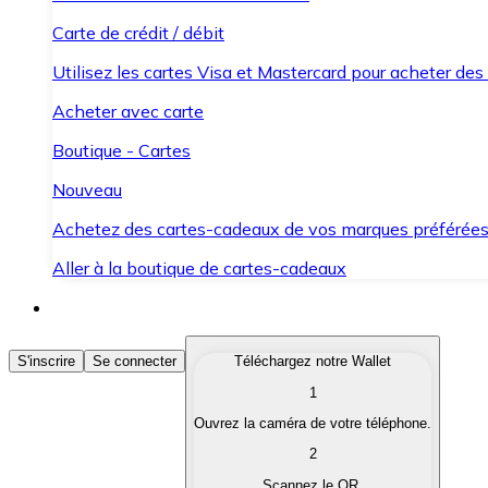
Carte de crédit / débit
Utilisez les cartes Visa et Mastercard pour acheter des
Acheter avec carte
Boutique - Cartes
Nouveau
Achetez des cartes-cadeaux de vos marques préférée
Aller à la boutique de cartes-cadeaux
Acheter des Cryptomonnaies
S'inscrire
Se connecter
Téléchargez notre Wallet
1
Achetez les cryptomonnaies qui vous intéressent rapid
Ouvrez la caméra de votre téléphone.
Vendre des Cryptomonnaies
2
Convertissez vos cryptomonnaies en monnaie fiduciair
Scannez le QR.