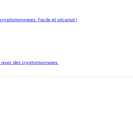
 cryptomonnaies. Facile et sécurisé !
s avec des cryptomonnaies.
ement et en toute sécurité.
e lorsque vous en avez besoin.