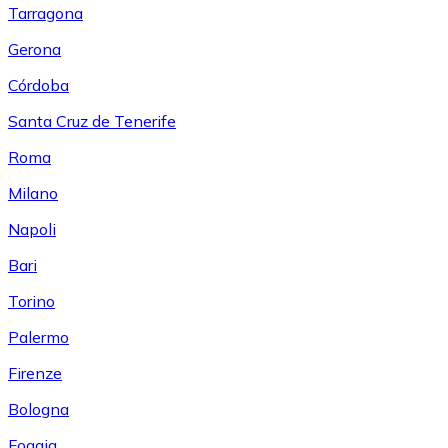
Tarragona
Gerona
Córdoba
Santa Cruz de Tenerife
Roma
Milano
Napoli
Bari
Torino
Palermo
Firenze
Bologna
Foggia