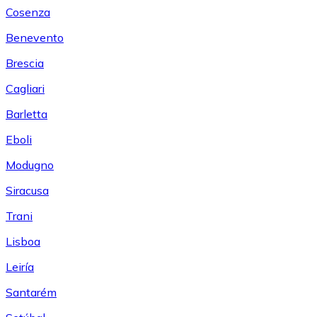
Cosenza
Benevento
Brescia
Cagliari
Barletta
Eboli
Modugno
Siracusa
Trani
Lisboa
Leiría
Santarém