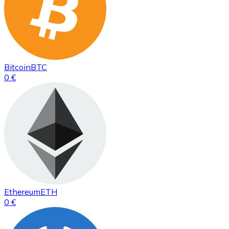
Bitcoin
BTC
0 €
Ethereum
ETH
0 €