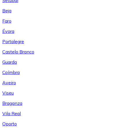
Setúbal
Beja
Faro
Évora
Portalegre
Castelo Branco
Guarda
Coímbra
Aveiro
Viseu
Braganza
Vila Real
Oporto