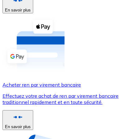
En savoir plus
Voir toutes
Coupons crypto
Achetez des cryptomonnaies en espèces et d'autres m
Acheter avec espèces
Virement SEPA
Ajoutez des fonds à votre compte Bitnovo ou effectuez 
Acheter avec virement bancaire
Acheter ren par virement bancaire
Carte de crédit / débit
Effectuez votre achat de ren par virement bancaire
Utilisez les cartes Visa et Mastercard pour acheter des
traditionnel rapidement et en toute sécurité.
Acheter avec carte
Boutique - Cartes
En savoir plus
Nouveau