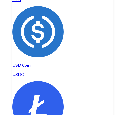
USD Coin
USDC