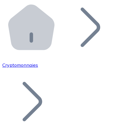
Effectuez des opérations de plus grande envergure. O
Distributeurs automatiques Bitnovo
Intégrez un ATM Bitnovo dans votre entreprise et per
API Bitnovo
Intégrez notre API dans votre écosystème.
Devenir Distributeur
Rejoignez notre réseau de distributeurs et commercialis
Cryptomonnaies
Lister un Token
Ajoutez le token de votre projet à notre service d'acha