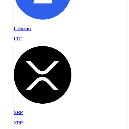
Litecoin
LTC
XRP
XRP