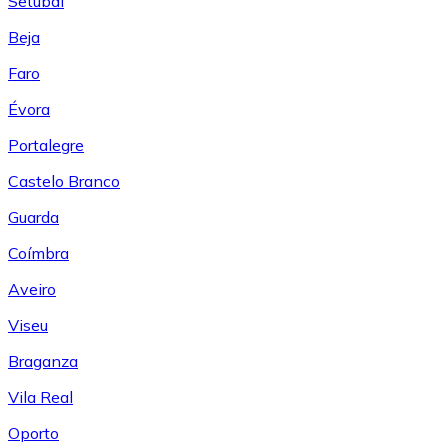
Setúbal
Beja
Faro
Évora
Portalegre
Castelo Branco
Guarda
Coímbra
Aveiro
Viseu
Braganza
Vila Real
Oporto