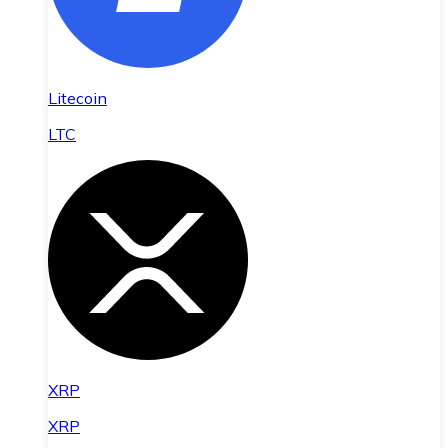
Litecoin
LTC
XRP
XRP