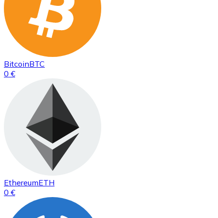
Bitcoin
BTC
0 €
Ethereum
ETH
0 €