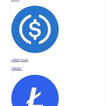
USD Coin
USDC