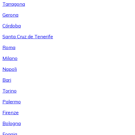
Tarragona
Gerona
Córdoba
Santa Cruz de Tenerife
Roma
Milano
Napoli
Bari
Torino
Palermo
Firenze
Bologna
Foggia