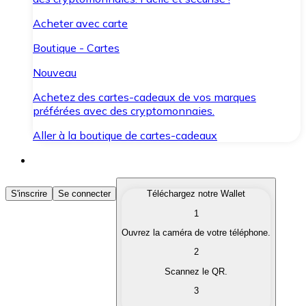
Acheter avec carte
Boutique - Cartes
Nouveau
Achetez des cartes-cadeaux de vos marques
préférées avec des cryptomonnaies.
Aller à la boutique de cartes-cadeaux
Acheter des Cryptomonnaies
S'inscrire
Se connecter
Téléchargez notre Wallet
1
Achetez les cryptomonnaies qui vous intéressent rapid
Ouvrez la caméra de votre téléphone.
Vendre des Cryptomonnaies
2
Convertissez vos cryptomonnaies en monnaie fiduciair
Scannez le QR.
3
Échanger (Swap)