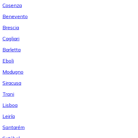
Cosenza
Benevento
Brescia
Cagliari
Barletta
Eboli
Modugno
Siracusa
Trani
Lisboa
Leiría
Santarém