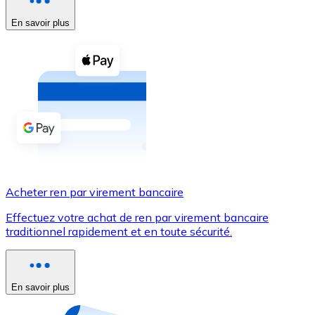
En savoir plus
Voir toutes
Coupons crypto
Achetez des cryptomonnaies en espèces et d'autres m
Acheter avec espèces
Virement SEPA
Ajoutez des fonds à votre compte Bitnovo ou effectuez 
Acheter avec virement bancaire
Acheter ren par virement bancaire
Carte de crédit / débit
Effectuez votre achat de ren par virement bancaire
Utilisez les cartes Visa et Mastercard pour acheter des
traditionnel rapidement et en toute sécurité.
Acheter avec carte
Boutique - Cartes
En savoir plus
Nouveau