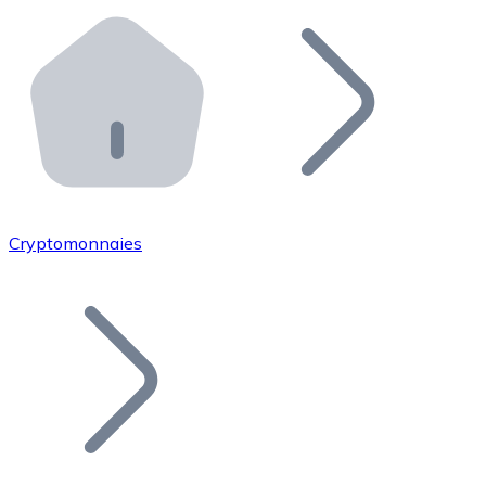
Effectuez des opérations de plus grande envergure. O
Distributeurs automatiques Bitnovo
Intégrez un ATM Bitnovo dans votre entreprise et per
API Bitnovo
Intégrez notre API dans votre écosystème.
Devenir Distributeur
Rejoignez notre réseau de distributeurs et commercialis
Cryptomonnaies
Lister un Token
Ajoutez le token de votre projet à notre service d'acha