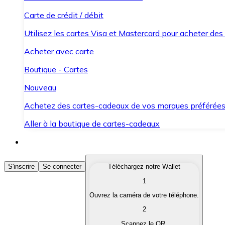
Carte de crédit / débit
Utilisez les cartes Visa et Mastercard pour acheter des
Acheter avec carte
Boutique - Cartes
Nouveau
Achetez des cartes-cadeaux de vos marques préférée
Aller à la boutique de cartes-cadeaux
Acheter des Cryptomonnaies
S'inscrire
Se connecter
Téléchargez notre Wallet
1
Achetez les cryptomonnaies qui vous intéressent rapid
Ouvrez la caméra de votre téléphone.
Vendre des Cryptomonnaies
2
Convertissez vos cryptomonnaies en monnaie fiduciair
Scannez le QR.