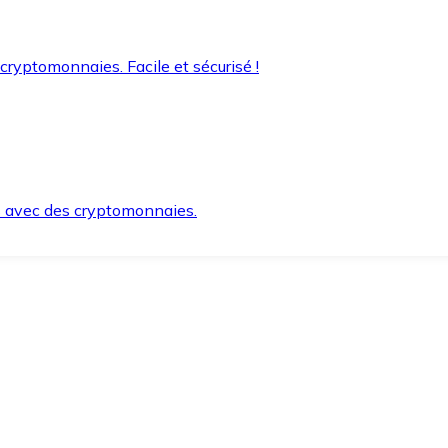
 cryptomonnaies. Facile et sécurisé !
s avec des cryptomonnaies.
ement et en toute sécurité.
e lorsque vous en avez besoin.