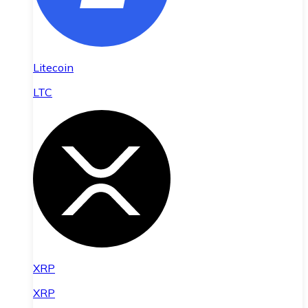
Litecoin
LTC
XRP
XRP