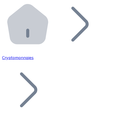
Effectuez des opérations de plus grande envergure. O
Distributeurs automatiques Bitnovo
Intégrez un ATM Bitnovo dans votre entreprise et per
API Bitnovo
Intégrez notre API dans votre écosystème.
Devenir Distributeur
Rejoignez notre réseau de distributeurs et commercialis
Cryptomonnaies
Lister un Token
Ajoutez le token de votre projet à notre service d'acha