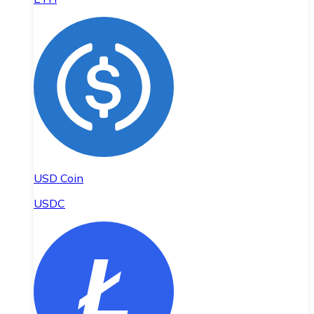
USD Coin
USDC