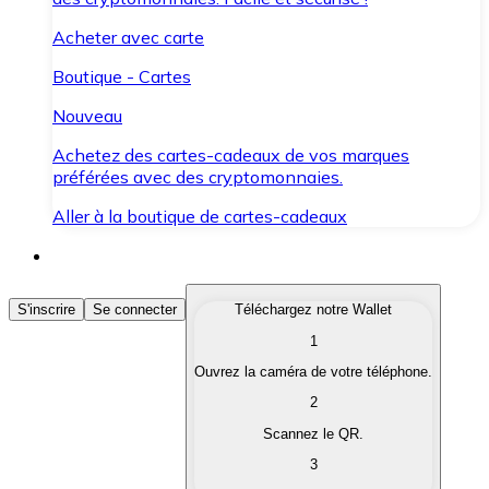
Acheter avec carte
Boutique - Cartes
Nouveau
Achetez des cartes-cadeaux de vos marques
préférées avec des cryptomonnaies.
Aller à la boutique de cartes-cadeaux
Acheter des Cryptomonnaies
S'inscrire
Se connecter
Téléchargez notre Wallet
1
Achetez les cryptomonnaies qui vous intéressent rapid
Ouvrez la caméra de votre téléphone.
Vendre des Cryptomonnaies
2
Convertissez vos cryptomonnaies en monnaie fiduciair
Scannez le QR.
3
Échanger (Swap)