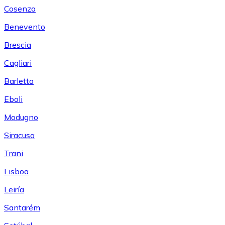
Cosenza
Benevento
Brescia
Cagliari
Barletta
Eboli
Modugno
Siracusa
Trani
Lisboa
Leiría
Santarém