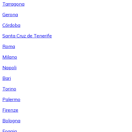
Tarragona
Gerona
Córdoba
Santa Cruz de Tenerife
Roma
Milano
Napoli
Bari
Torino
Palermo
Firenze
Bologna
Foggia