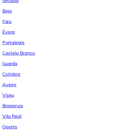
Setúbal
Beja
Faro
Évora
Portalegre
Castelo Branco
Guarda
Coímbra
Aveiro
Viseu
Braganza
Vila Real
Oporto