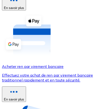
En savoir plus
Voir toutes
Coupons crypto
Achetez des cryptomonnaies en espèces et d'autres m
Acheter avec espèces
Virement SEPA
Ajoutez des fonds à votre compte Bitnovo ou effectuez 
Acheter avec virement bancaire
Acheter ren par virement bancaire
Carte de crédit / débit
Effectuez votre achat de ren par virement bancaire
Utilisez les cartes Visa et Mastercard pour acheter des
traditionnel rapidement et en toute sécurité.
Acheter avec carte
Boutique - Cartes
En savoir plus
Nouveau