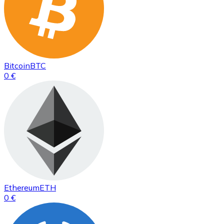
Bitcoin
BTC
0 €
Ethereum
ETH
0 €