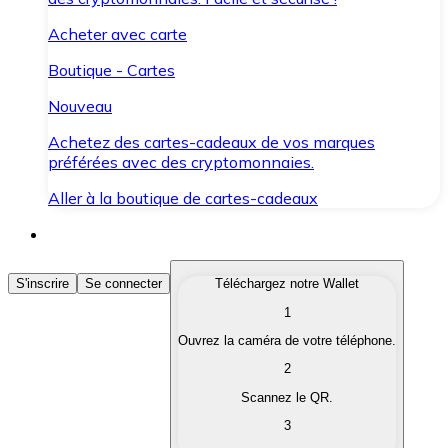
Acheter avec carte
Boutique - Cartes
Nouveau
Achetez des cartes-cadeaux de vos marques
préférées avec des cryptomonnaies.
Aller à la boutique de cartes-cadeaux
Acheter des Cryptomonnaies
S'inscrire
Se connecter
Téléchargez notre Wallet
1
Achetez les cryptomonnaies qui vous intéressent rapid
Ouvrez la caméra de votre téléphone.
Vendre des Cryptomonnaies
2
Convertissez vos cryptomonnaies en monnaie fiduciair
Scannez le QR.
3
Échanger (Swap)