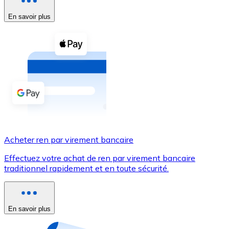
En savoir plus
Voir toutes
Coupons crypto
Achetez des cryptomonnaies en espèces et d'autres m
Acheter avec espèces
Virement SEPA
Ajoutez des fonds à votre compte Bitnovo ou effectuez 
Acheter avec virement bancaire
Acheter ren par virement bancaire
Carte de crédit / débit
Effectuez votre achat de ren par virement bancaire
Utilisez les cartes Visa et Mastercard pour acheter des
traditionnel rapidement et en toute sécurité.
Acheter avec carte
Boutique - Cartes
En savoir plus
Nouveau