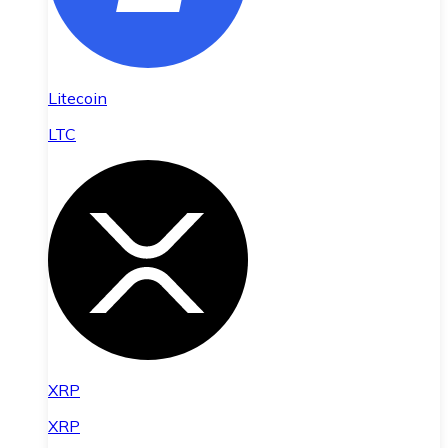
Litecoin
LTC
XRP
XRP