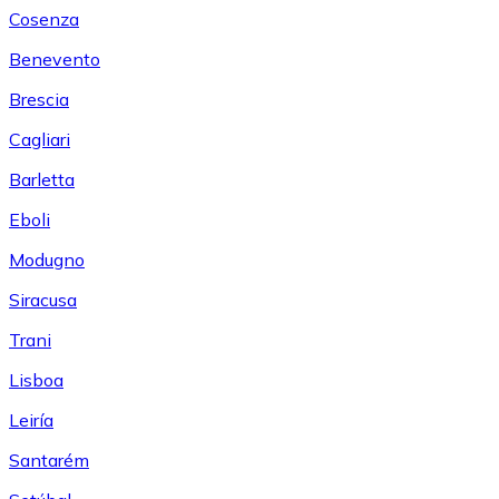
Cosenza
Benevento
Brescia
Cagliari
Barletta
Eboli
Modugno
Siracusa
Trani
Lisboa
Leiría
Santarém