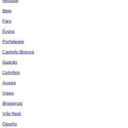
Setúbal
Beja
Faro
Évora
Portalegre
Castelo Branco
Guarda
Coímbra
Aveiro
Viseu
Braganza
Vila Real
Oporto