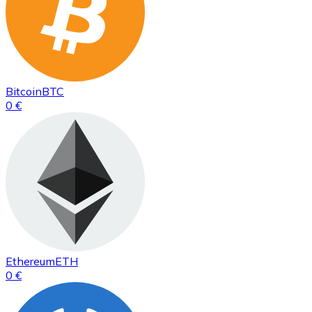
Bitcoin
BTC
0 €
Ethereum
ETH
0 €