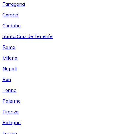
Tarragona
Gerona
Córdoba
Santa Cruz de Tenerife
Roma
Milano
Napoli
Bari
Torino
Palermo
Firenze
Bologna
Foggia