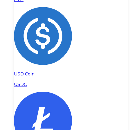
USD Coin
USDC