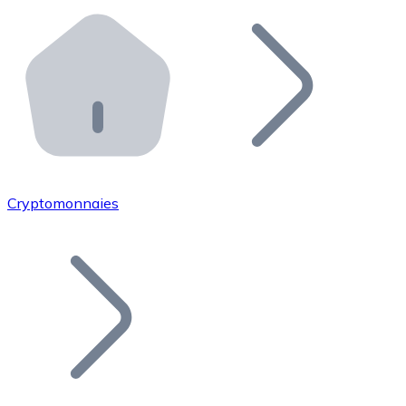
Effectuez des opérations de plus grande envergure. O
Distributeurs automatiques Bitnovo
Intégrez un ATM Bitnovo dans votre entreprise et per
API Bitnovo
Intégrez notre API dans votre écosystème.
Devenir Distributeur
Rejoignez notre réseau de distributeurs et commercialis
Cryptomonnaies
Lister un Token
Ajoutez le token de votre projet à notre service d'acha