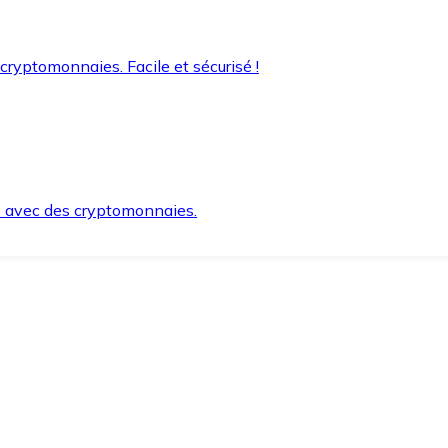
 cryptomonnaies. Facile et sécurisé !
s avec des cryptomonnaies.
ement et en toute sécurité.
e lorsque vous en avez besoin.