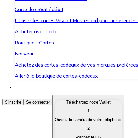
Carte de crédit / débit
Utilisez les cartes Visa et Mastercard pour acheter des
Acheter avec carte
Boutique - Cartes
Nouveau
Achetez des cartes-cadeaux de vos marques préférée
Aller à la boutique de cartes-cadeaux
Acheter des Cryptomonnaies
S'inscrire
Se connecter
Téléchargez notre Wallet
1
Achetez les cryptomonnaies qui vous intéressent rapid
Ouvrez la caméra de votre téléphone.
Vendre des Cryptomonnaies
2
Convertissez vos cryptomonnaies en monnaie fiduciair
Scannez le QR.